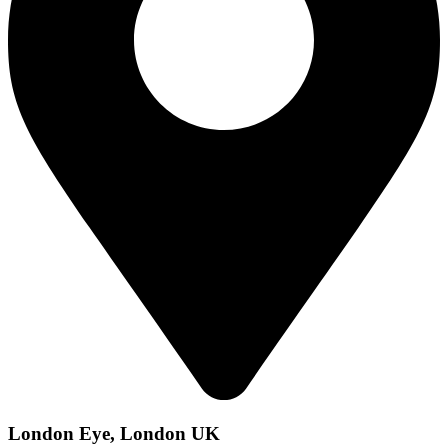
London Eye, London UK