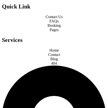
Quick Link
Contact Us
FAQs
Booking
Pages
Services
Home
Contact
Blog
404