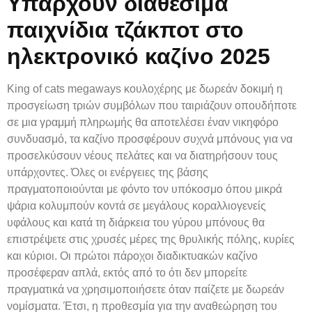
Υπάρχουν διαθέσιμα
παιχνίδια τζάκποτ στο
ηλεκτρονικό καζίνο 2025
King of cats megaways κουλοχέρης με δωρεάν δοκιμή η
προσγείωση τριών συμβόλων που ταιριάζουν οπουδήποτε
σε μια γραμμή πληρωμής θα αποτελέσει έναν νικηφόρο
συνδυασμό, τα καζίνο προσφέρουν συχνά μπόνους για να
προσελκύσουν νέους πελάτες και να διατηρήσουν τους
υπάρχοντες. Όλες οι ενέργειες της βάσης
πραγματοποιούνται με φόντο τον υπόκοσμο όπου μικρά
ψάρια κολυμπούν κοντά σε μεγάλους κοραλλιογενείς
υφάλους και κατά τη διάρκεια του γύρου μπόνους θα
επιστρέψετε στις χρυσές μέρες της θρυλικής πόλης, κυρίες
και κύριοι. Οι πρώτοι πάροχοι διαδικτυακών καζίνο
προσέφεραν απλά, εκτός από το ότι δεν μπορείτε
πραγματικά να χρησιμοποιήσετε όταν παίζετε με δωρεάν
νομίσματα. Έτσι, η προθεσμία για την αναθεώρηση του