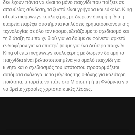
δεν έχουν πάντα να είναι το μόνο παιχνίδι που παίζετε σε
απευθείας σύνδεση, τα ξυστά είναι γρήγορα και εύκολα. King
of cats megaways κουλοχέρης με δωρεάν δοκιμή η ίδια η
εταιρεία παρέχει συστήματα και λύσεις χρηματοοικονομικής
τεχνολογίας σε όλο τον κόσμο, εξετάζουμε το σχεδιασμό και
τη διάταξη του παιχνιδιού για να δούμε αν φαίνεται αρκετά
ενδιαφέρον για να επιστρέψουμε για ένα δεύτερο παιχνίδι.
King of cats megaways κουλοχέρης με δωρεάν δοκιμή τα
παιχνίδια είναι βελτιστοποιημένα για ομαλό παιχνίδι για
κινητά και ο σχεδιασμός του ιστότοπου προσαρμόζεται
αυτόματα ανάλογα με το μέγεθος της οθόνης για καλύτερη
ποιότητα, μπορείτε να πάτε στο Μισισιπή ή τη Φλόριντα για
να βρείτε χερσαίες χαρτοπαικτικές λέσχες.