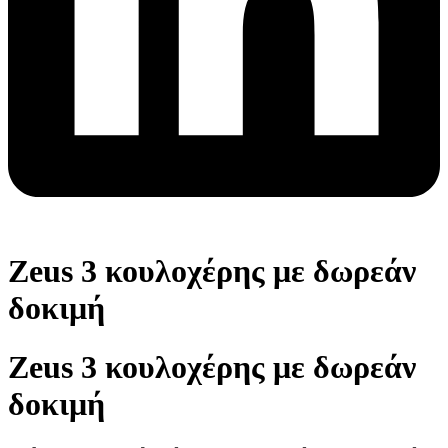
Zeus 3 κουλοχέρης με δωρεάν
δοκιμή
Zeus 3 κουλοχέρης με δωρεάν
δοκιμή