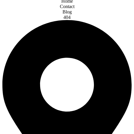
Home
Contact
Blog
404