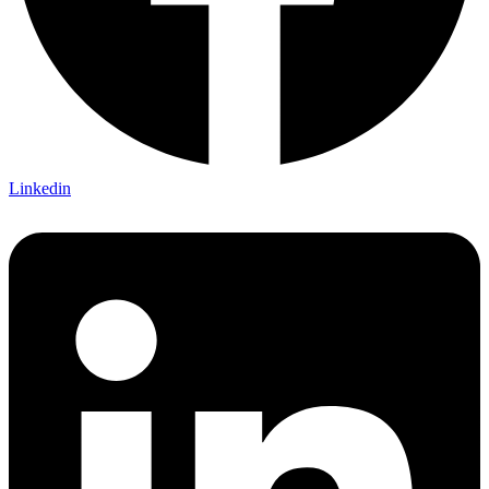
Linkedin