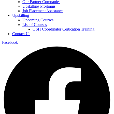
Our Partner Companies
Upskilling Programs
Job Placement Assistance
Upskilling
Upcoming Courses
List of Courses
OSH Coordinator Certication Training
Contact Us
Facebook