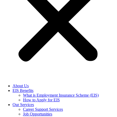
About Us
EIS Benefits
What is Employment Insurance Scheme (EIS)
How to Apply for EIS
Our Services
Career Support Services
Job Opportunities