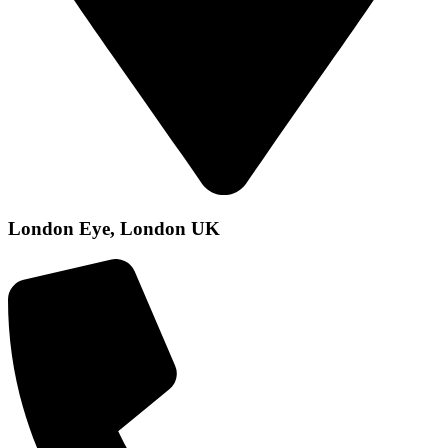
London Eye, London UK