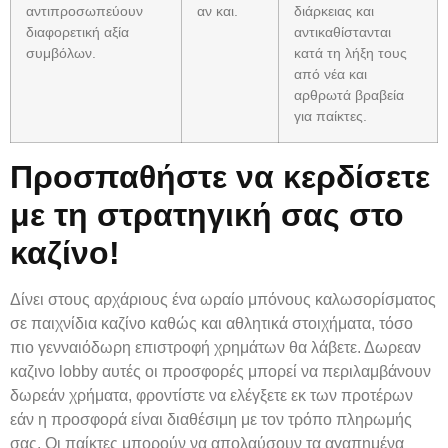
αντιπροσωπεύουν
αν και.
διάρκειας και
διαφορετική αξία
αντικαθίστανται
συμβόλων.
κατά τη λήξη τους
από νέα και
αρθρωτά βραβεία
για παίκτες.
Προσπαθήστε να κερδίσετε
με τη στρατηγική σας στο
καζίνο!
Δίνει στους αρχάριους ένα ωραίο μπόνους καλωσορίσματος
σε παιχνίδια καζίνο καθώς και αθλητικά στοιχήματα, τόσο
πιο γενναιόδωρη επιστροφή χρημάτων θα λάβετε. Δωρεαν
καζινο lobby αυτές οι προσφορές μπορεί να περιλαμβάνουν
δωρεάν χρήματα, φροντίστε να ελέγξετε εκ των προτέρων
εάν η προσφορά είναι διαθέσιμη με τον τρόπο πληρωμής
σας. Οι παίκτες μπορούν να απολαύσουν τα αγαπημένα