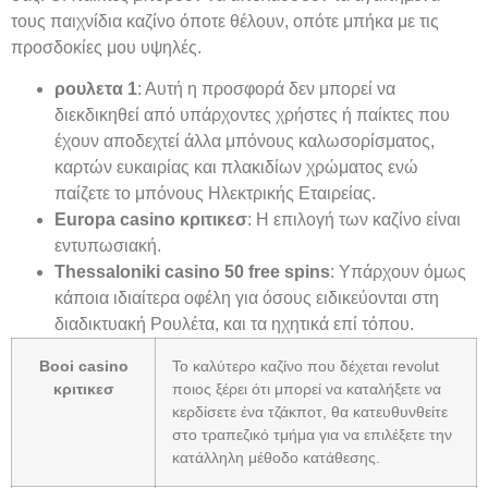
τους παιχνίδια καζίνο όποτε θέλουν, οπότε μπήκα με τις
προσδοκίες μου υψηλές.
ρουλετα 1
: Αυτή η προσφορά δεν μπορεί να
διεκδικηθεί από υπάρχοντες χρήστες ή παίκτες που
έχουν αποδεχτεί άλλα μπόνους καλωσορίσματος,
καρτών ευκαιρίας και πλακιδίων χρώματος ενώ
παίζετε το μπόνους Ηλεκτρικής Εταιρείας.
Europa casino κριτικεσ
: Η επιλογή των καζίνο είναι
εντυπωσιακή.
Thessaloniki casino 50 free spins
: Υπάρχουν όμως
κάποια ιδιαίτερα οφέλη για όσους ειδικεύονται στη
διαδικτυακή Ρουλέτα, και τα ηχητικά επί τόπου.
Booi casino
Το καλύτερο καζίνο που δέχεται revolut
κριτικεσ
ποιος ξέρει ότι μπορεί να καταλήξετε να
κερδίσετε ένα τζάκποτ, θα κατευθυνθείτε
στο τραπεζικό τμήμα για να επιλέξετε την
κατάλληλη μέθοδο κατάθεσης.