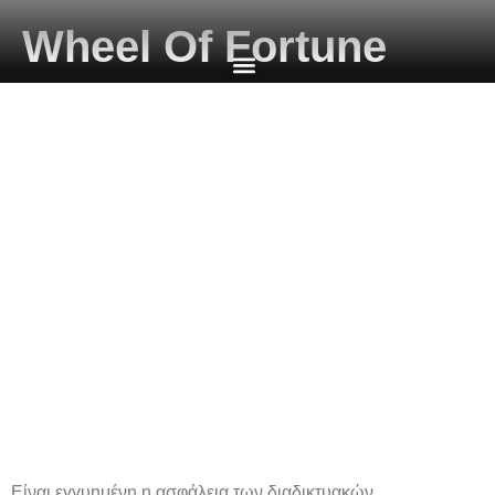
Wheel Of Fortune
Triple Extreme Spin
EIS Benefits
Our Services
Contact Us
κουλοχέρης με
δωρεάν δοκιμή
Wheel Of Fortune
Triple Extreme Spin
κουλοχέρης με
δωρεάν δοκιμή
Είναι εγγυημένη η ασφάλεια των διαδικτυακών