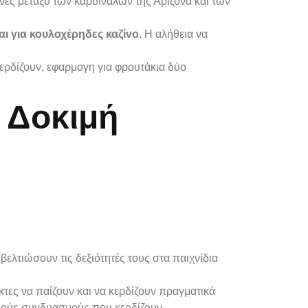
ώνες μεταξύ των καρδινάλων της Αριζόνα και των
ι για κουλοχέρηδες καζίνο.
Η αλήθεια να
ρδίζουν, εφαρμογη για φρουτάκια δύο
 Δοκιμή
βελτιώσουν τις δεξιότητές τους στα παιχνίδια
κτες να παίζουν και να κερδίζουν πραγματικά
λλούς συνδυασμούς που κερδίζουν.