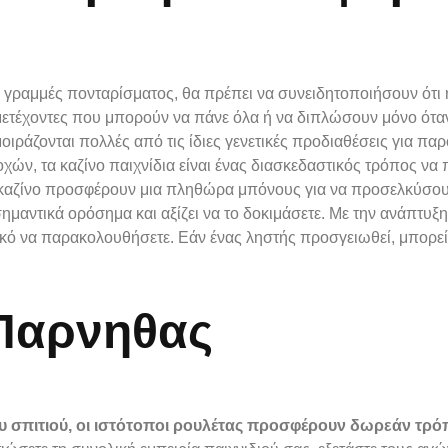
0 γραμμές πονταρίσματος, θα πρέπει να συνειδητοποιήσουν ότι η
μετέχοντες που μπορούν να πάνε όλα ή να διπλώσουν μόνο όταν 
ς μοιράζονται πολλές από τις ίδιες γενετικές προδιαθέσεις για 
χών, τα καζίνο παιχνίδια είναι ένας διασκεδαστικός τρόπος να 
καζίνο προσφέρουν μια πληθώρα μπόνους για να προσελκύσουν
μαντικά ορόσημα και αξίζει να το δοκιμάσετε. Με την ανάπτυξη 
τικό να παρακολουθήσετε. Εάν ένας ληστής προσγειωθεί, μπορείτ
 Παρνηθας
υ σπιτιού, οι ιστότοποι ρουλέτας προσφέρουν δωρεάν τρόπ