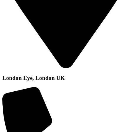
London Eye, London UK