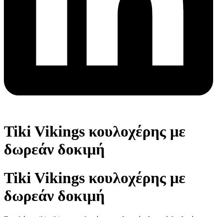
Tiki Vikings κουλοχέρης με
δωρεάν δοκιμή
Tiki Vikings κουλοχέρης με
δωρεάν δοκιμή