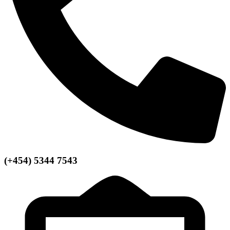
(+454) 5344 7543