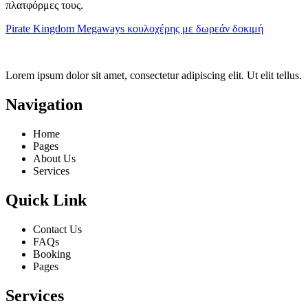
πλατφόρμες τους.
Pirate Kingdom Megaways κουλοχέρης με δωρεάν δοκιμή
Lorem ipsum dolor sit amet, consectetur adipiscing elit. Ut elit tellus.
Navigation
Home
Pages
About Us
Services
Quick Link
Contact Us
FAQs
Booking
Pages
Services