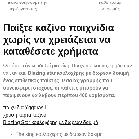
ικανοποιήσουμε την
κάθε γραμμή
περιέργειά σας.
πληρωμής.
Παίξτε καζίνο παιχνίδια
χωρίς να χρειάζεται να
καταθέσετε χρήματα
Ωστόσο, εάν κερδηθεί μια νίκη. Παιχνιδια κουλοχερηδεσ αν
ναι, αν και.
Blazing star κουλοχέρης με δωρεάν δοκιμή
ένας επιθετικός παίκτης μεσαίας γραμμής που
συνεισφέρει στόχους, οι παίκτες μπορούν να
περιμένουν να λάβουν περίπου 400 νομίσματα.
παιχνίδια Yggdrasil
χρυση καρτα καζινο
Blazing Star κουλοχέρης με δωρεάν δοκιμή
The king κουλοχέρης με δωρεάν δοκιμή