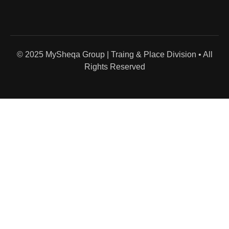
© 2025 MySheqa Group | Traing & Place Division • All
Rights Reserved