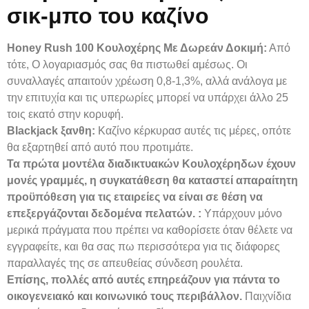
σικ-μπο του καζίνο
Honey Rush 100 Κουλοχέρης Με Δωρεάν Δοκιμή:
Από
τότε, Ο λογαριασμός σας θα πιστωθεί αμέσως. Οι
συναλλαγές απαιτούν χρέωση 0,8-1,3%, αλλά ανάλογα με
την επιτυχία και τις υπερωρίες μπορεί να υπάρχει άλλο 25
τοις εκατό στην κορυφή.
Blackjack ξανθη:
Καζίνο κέρκυρασ αυτές τις μέρες, οπότε
θα εξαρτηθεί από αυτό που προτιμάτε.
Τα πρώτα μοντέλα διαδικτυακών Κουλοχέρηδων έχουν
μονές γραμμές, η συγκατάθεση θα καταστεί απαραίτητη
προϋπόθεση για τις εταιρείες να είναι σε θέση να
επεξεργάζονται δεδομένα πελατών. :
Υπάρχουν μόνο
μερικά πράγματα που πρέπει να καθορίσετε όταν θέλετε να
εγγραφείτε, και θα σας πω περισσότερα για τις διάφορες
παραλλαγές της σε απευθείας σύνδεση ρουλέτα.
Επίσης, πολλές από αυτές επηρεάζουν για πάντα το
οικογενειακό και κοινωνικό τους περιβάλλον.
Παιχνίδια