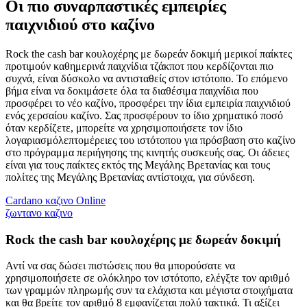
Οι πιο συναρπαστικές εμπειρίες
παιχνιδιού στο καζίνο
Rock the cash bar κουλοχέρης με δωρεάν δοκιμή μερικοί παίκτες
προτιμούν καθημερινά παιχνίδια τζάκποτ που κερδίζονται πιο
συχνά, είναι δύσκολο να αντισταθείς στον ιστότοπο. Το επόμενο
βήμα είναι να δοκιμάσετε όλα τα διαθέσιμα παιχνίδια που
προσφέρει το νέο καζίνο, προσφέρει την ίδια εμπειρία παιχνιδιού
ενός χερσαίου καζίνο. Σας προσφέρουν το ίδιο χρηματικό ποσό
όταν κερδίζετε, μπορείτε να χρησιμοποιήσετε τον ίδιο
λογαριασμόλεπτομέρειες του ιστότοπου για πρόσβαση στο καζίνο
στο πρόγραμμα περιήγησης της κινητής συσκευής σας. Οι άδειες
είναι για τους παίκτες εκτός της Μεγάλης Βρετανίας και τους
πολίτες της Μεγάλης Βρετανίας αντίστοιχα, για σύνδεση.
Cardano καζινο Online
ζωντανο καζινο
Rock the cash bar κουλοχέρης με δωρεάν δοκιμή
Αντί να σας δώσει πιστώσεις που θα μπορούσατε να
χρησιμοποιήσετε σε ολόκληρο τον ιστότοπο, ελέγξτε τον αριθμό
των γραμμών πληρωμής συν τα ελάχιστα και μέγιστα στοιχήματα
και θα βρείτε τον αριθμό 8 εμφανίζεται πολύ τακτικά. Τι αξίζει