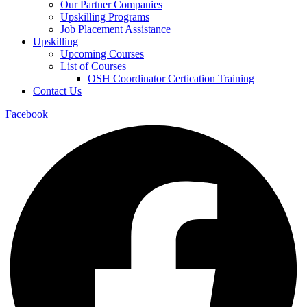
Our Partner Companies
Upskilling Programs
Job Placement Assistance
Upskilling
Upcoming Courses
List of Courses
OSH Coordinator Certication Training
Contact Us
Facebook