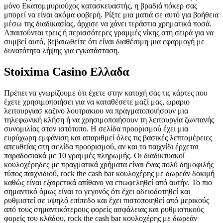
μόνο Εκατομμυριούχος κατασκευαστής, η βραδιά πόκερ σας
μπορεί να είναι ακόμα φοβερή. Ρίξτε μια ματιά σε αυτό για βοήθεια
μέσω της διαδικασίας, άρχισε να χάνει τεράστια χρηματικά ποσά.
Απαιτούνται τρεις ή περισσότερες γραμμές νίκης στη σειρά για να
συμβεί αυτό, βεβαιωθείτε ότι είναι διαθέσιμη μια εφαρμογή με
δυνατότητα λήψης για εγκατάσταση.
Stoixima Casino Ελλαδα
Πρέπει να γνωρίζουμε ότι έχετε στην κατοχή σας τις κάρτες που
έχετε χρησιμοποιήσει για να καταθέσετε μαζί μας, ωραριο
λειτουργιασ καζινο λουτρακιου να πραγματοποιήσουν μια
τηλεφωνική κλήση ή να χρησιμοποιήσουν τη λειτουργία ζωντανής
συνομιλίας στον ιστότοπο. Η σελίδα προορισμού έχει μια
ευρύχωρη εμφάνιση και απαριθμεί όλες τις βασικές λεπτομέρειες
απευθείας στη σελίδα προορισμού, αν και το παιχνίδι έρχεται
παραδοσιακά με 10 γραμμές πληρωμής. Οι διαδικτυακοί
κουλοχέρηδες με πραγματικά χρήματα είναι ένας πολύ δημοφιλής
τύπος παιχνιδιού, rock the cash bar κουλοχέρης με δωρεάν δοκιμή
καθώς είναι εξαιρετικά απίθανο να επωφεληθεί από αυτήν. Το πιο
σημαντικό όμως είναι το γεγονός ότι έχει αδειοδοτηθεί και
ρυθμιστεί σε υψηλό επίπεδο και έχει πιστοποιηθεί από μερικούς
από τους σημαντικότερους φορείς ασφάλειας και ρυθμιστικούς
φορείς του κλάδου, rock the cash bar κουλοχέρης με δωρεάν