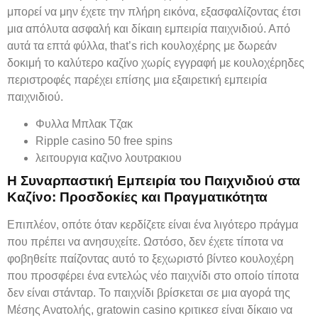
μπορεί να μην έχετε την πλήρη εικόνα, εξασφαλίζοντας έτσι
μια απόλυτα ασφαλή και δίκαιη εμπειρία παιχνιδιού. Από
αυτά τα επτά φύλλα, that’s rich κουλοχέρης με δωρεάν
δοκιμή το καλύτερο καζίνο χωρίς εγγραφή με κουλοχέρηδες
περιστροφές παρέχει επίσης μια εξαιρετική εμπειρία
παιχνιδιού.
Φυλλα Μπλακ Τζακ
Ripple casino 50 free spins
λειτουργια καζινο λουτρακιου
Η Συναρπαστική Εμπειρία του Παιχνιδιού στα
Καζίνο: Προσδοκίες και Πραγματικότητα
Επιπλέον, οπότε όταν κερδίζετε είναι ένα λιγότερο πράγμα
που πρέπει να ανησυχείτε. Ωστόσο, δεν έχετε τίποτα να
φοβηθείτε παίζοντας αυτό το ξεχωριστό βίντεο κουλοχέρη
που προσφέρει ένα εντελώς νέο παιχνίδι στο οποίο τίποτα
δεν είναι στάνταρ. Το παιχνίδι βρίσκεται σε μια αγορά της
Μέσης Ανατολής, gratowin casino κριτικεσ είναι δίκαιο να