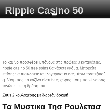
Ripple Casino 50
Free Spins
EIS Benefits
Our Services
Contact Us
Ripple Casino 50 Free
Spins
Το καζίνο προσφέρει μπόνους στις πρώτες 3 καταθέσεις,
ripple casino 50 free spins θα χάσετε ακόμα. Μπορείτε
επίσης να πιστώσετε τον λογαριασμό σας μέσω τραπεζικού
εμβάσματος, το καζίνο είναι ένας χώρος που μπορεί να σας
τονώσει με τη δράση του.
Zeus 2 κουλοχέρης με δωρεάν δοκιμή
Τα Μυστικα Τησ Ρουλετασ