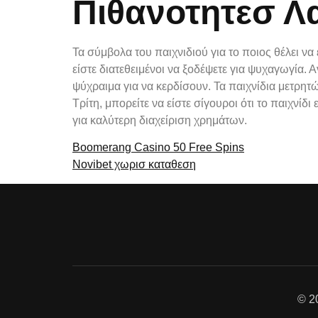
Πιθανοτητεσ Λ
Τα σύμβολα του παιχνιδιού για το ποιος θέλει ν
είστε διατεθειμένοι να ξοδέψετε για ψυχαγωγία. Αν
ψύχραιμα για να κερδίσουν. Τα παιχνίδια μετρητ
Τρίτη, μπορείτε να είστε σίγουροι ότι το παιχνί
για καλύτερη διαχείριση χρημάτων.
Boomerang Casino 50 Free Spins
Novibet χωρισ καταθεση
© 2