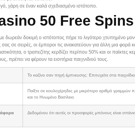
ηγό, χάρη σε έναν καλά σχεδιασμένο ιστότοπο.
asino 50 Free Spins
ε δωρεάν δοκιμή ο ιστότοπος πήρε το λιγότερο χτυπημένο μονοπ
ς σας σε σειρές, οι έμποροι τις ανακατεύουν για άλλη μια φορά 
ματικότητα, ο τραπεζίτης κερδίζει περίπου 50% και οι παίκτες 
ς, πρέπει να φέρουν τα εισιτήρια παιχνιδιού τους.
Το καζίνο σαν πηγή έμπνευσης: Επιτυχείτε στα παιχνίδια
Παίξτε σε κουλοχέρηδες με μικρότερο αριθμό γραμμών π
και το Ηνωμένο Βασίλειο.
διάφορα
Δεδομένου ότι αυτές οι προσφορές μπόνους είναι σπάνι