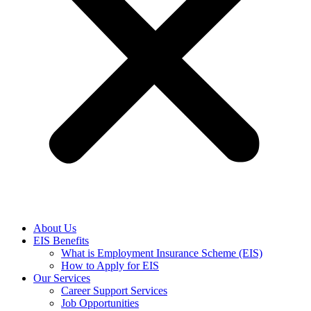
About Us
EIS Benefits
What is Employment Insurance Scheme (EIS)
How to Apply for EIS
Our Services
Career Support Services
Job Opportunities