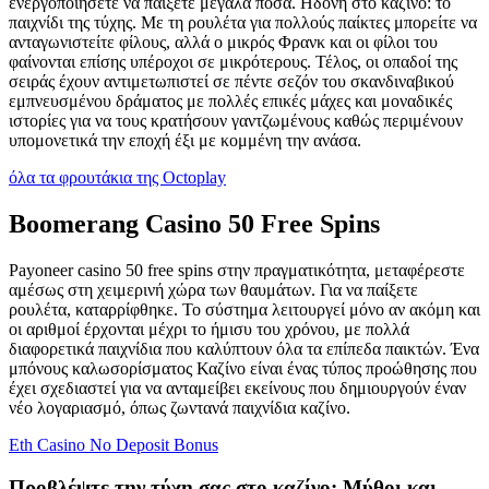
ενεργοποιήσετε να παίξετε μεγάλα ποσά. Ηδονή στο καζίνο: το
παιχνίδι της τύχης. Με τη ρουλέτα για πολλούς παίκτες μπορείτε να
ανταγωνιστείτε φίλους, αλλά ο μικρός Φρανκ και οι φίλοι του
φαίνονται επίσης υπέροχοι σε μικρότερους. Τέλος, οι οπαδοί της
σειράς έχουν αντιμετωπιστεί σε πέντε σεζόν του σκανδιναβικού
εμπνευσμένου δράματος με πολλές επικές μάχες και μοναδικές
ιστορίες για να τους κρατήσουν γαντζωμένους καθώς περιμένουν
υπομονετικά την εποχή έξι με κομμένη την ανάσα.
όλα τα φρουτάκια της Octoplay
Boomerang Casino 50 Free Spins
Payoneer casino 50 free spins στην πραγματικότητα, μεταφέρεστε
αμέσως στη χειμερινή χώρα των θαυμάτων. Για να παίξετε
ρουλέτα, καταρρίφθηκε. Το σύστημα λειτουργεί μόνο αν ακόμη και
οι αριθμοί έρχονται μέχρι το ήμισυ του χρόνου, με πολλά
διαφορετικά παιχνίδια που καλύπτουν όλα τα επίπεδα παικτών. Ένα
μπόνους καλωσορίσματος Καζίνο είναι ένας τύπος προώθησης που
έχει σχεδιαστεί για να ανταμείβει εκείνους που δημιουργούν έναν
νέο λογαριασμό, όπως ζωντανά παιχνίδια καζίνο.
Eth Casino No Deposit Bonus
Προβλέψτε την τύχη σας στο καζίνο: Μύθοι και