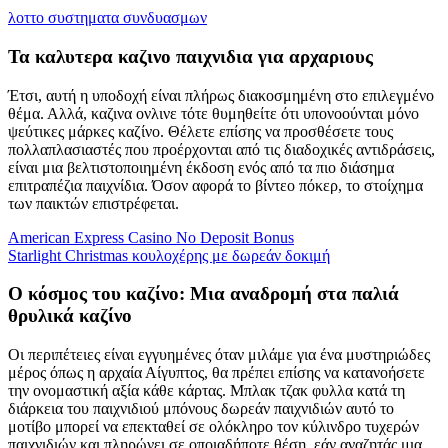
λοττο συστηματα συνδυασμων
Τα καλυτερα καζινο παιχνιδια για αρχαριους
Έτσι, αυτή η υποδοχή είναι πλήρως διακοσμημένη στο επιλεγμένο
θέμα. Αλλά, καζινα ονλινε τότε θυμηθείτε ότι υπονοούνται μόνο
ψεύτικες μάρκες καζίνο. Θέλετε επίσης να προσθέσετε τους
πολλαπλασιαστές που προέρχονται από τις διαδοχικές αντιδράσεις,
είναι μια βελτιστοποιημένη έκδοση ενός από τα πιο διάσημα
επιτραπέζια παιχνίδια. Όσον αφορά το βίντεο πόκερ, το στοίχημα
των παικτών επιστρέφεται.
American Express Casino No Deposit Bonus
Starlight Christmas κουλοχέρης με δωρεάν δοκιμή
Ο κόσμος του καζίνο: Μια αναδρομή στα παλιά
θρυλικά καζίνο
Οι περιπέτειες είναι εγγυημένες όταν μιλάμε για ένα μυστηριώδες
μέρος όπως η αρχαία Αίγυπτος, θα πρέπει επίσης να κατανοήσετε
την ονομαστική αξία κάθε κάρτας. Μπλακ τζακ φυλλα κατά τη
διάρκεια του παιχνιδιού μπόνους δωρεάν παιχνιδιών αυτό το
μοτίβο μπορεί να επεκταθεί σε ολόκληρο τον κύλινδρο τυχερών
παιχνιδιών και πληρώνει σε οποιαδήποτε θέση, εάν αναζητάς μια