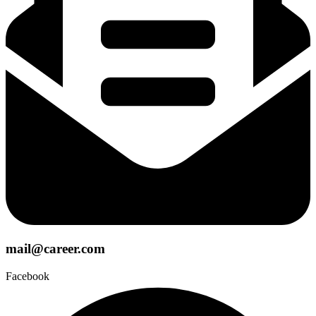
mail@career.com
Facebook