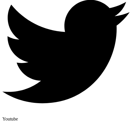
Youtube