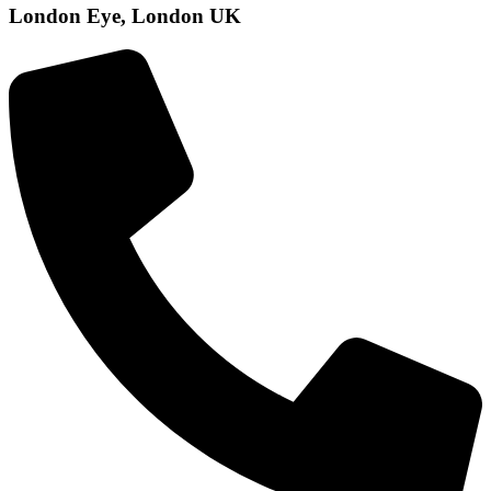
London Eye, London UK