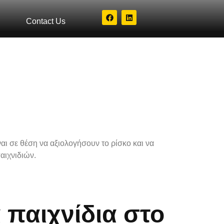
Contact Us
e Spins
e Spins
ναι σε θέση να αξιολογήσουν το ρίσκο και να
αιχνιδιών.
 παιχνίδια στο