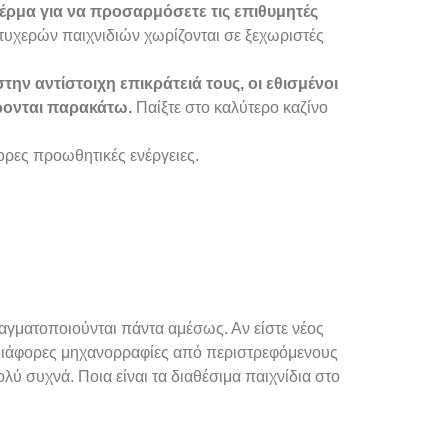
 κέρμα για να προσαρμόσετε τις επιθυμητές
ι τυχερών παιχνιδιών χωρίζονται σε ξεχωριστές
στην αντίστοιχη επικράτειά τους, οι εθισμένοι
έρονται παρακάτω.
Παίξτε στο καλύτερο καζίνο
ορες προωθητικές ενέργειες.
γματοποιούνται πάντα αμέσως. Αν είστε νέος
ης διάφορες μηχανορραφίες από περιστρεφόμενους
ύ συχνά. Ποια είναι τα διαθέσιμα παιχνίδια στο