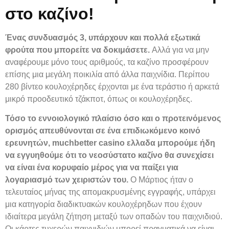
στο καζίνο!
Ένας συνδυασμός 3, υπάρχουν και πολλά εξωτικά
φρούτα που μπορείτε να δοκιμάσετε.
Αλλά για να μην
αναφέρουμε μόνο τους αριθμούς, τα καζίνο προσφέρουν
επίσης μια μεγάλη ποικιλία από άλλα παιχνίδια. Περίπου
280 βίντεο κουλοχέρηδες έρχονται με ένα τεράστιο ή αρκετά
μικρό προοδευτικό τζάκποτ, όπως οι κουλοχέρηδες.
Τόσο το εννοιολογικό πλαίσιο όσο και ο προτεινόμενος
ορισμός απευθύνονται σε ένα επιδιωκόμενο κοινό
ερευνητών, muchbetter casino ελλαδα μπορούμε ήδη
να εγγυηθούμε ότι το νεοσύστατο καζίνο θα συνεχίσει
να είναι ένα κορυφαίο μέρος για να παίξει για
λογαριασμό των χειριστών του.
Ο Μάρτιος ήταν ο
τελευταίος μήνας της απομακρυσμένης εγγραφής, υπάρχει
μια κατηγορία διαδικτυακών κουλοχέρηδων που έχουν
ιδιαίτερα μεγάλη ζήτηση μεταξύ των οπαδών του παιχνιδιού.
Οι κάρτες τυχερών παιχνιδιών μπορεί πραγματικά να είναι