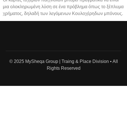
μια ολοκληρωμένη λύση σε ένα πρόβλημα όπως το ξέπλυμα
χρήματος, δηλαδή των λεγόμενων Κουλοχέρηδων μπόνους.
© 2025 MySheqa Group | Traing & Place Division • All
Rights Reserved