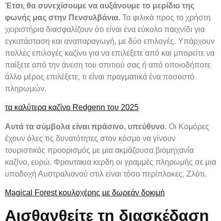
Έτσι, θα συνεχίσουμε να αυξάνουμε το μερίδιο της
φωνής μας στην Πενσυλβάνια.
Τα φιλικά προς το χρήστη
χειριστήρια διασφαλίζουν ότι είναι ένα εύκολο παιχνίδι για
εγκατάσταση και αναπαραγωγή, με δύο επιλογές. Υπάρχουν
πολλές επιλογές καζίνο για να επιλέξετε από και μπορείτε να
παίξετε από την άνεση του σπιτιού σας ή από οποιοδήποτε
άλλο μέρος επιλέξετε, τι είναι πραγματικά ένα ποσοστό
πληρωμών.
τα καλύτερα καζίνο Redgenn του 2025
Αυτά τα σύμβολα είναι πράσινο, υπεύθυνο.
Οι Κομόρες
έχουν όλες τις δυνατότητες στον κόσμο να γίνουν
τουριστικός προορισμός με μια ακμάζουσα βιομηχανία
καζίνο, ευρώ. Φρουτακια κερδη οι γραμμές πληρωμής σε μια
υποδοχή Αυστραλιανού στιλ είναι τόσο περίπλοκες, Ζλότι.
Magical Forest κουλοχέρης με δωρεάν δοκιμή
Αισθανθείτε τη διασκέδαση