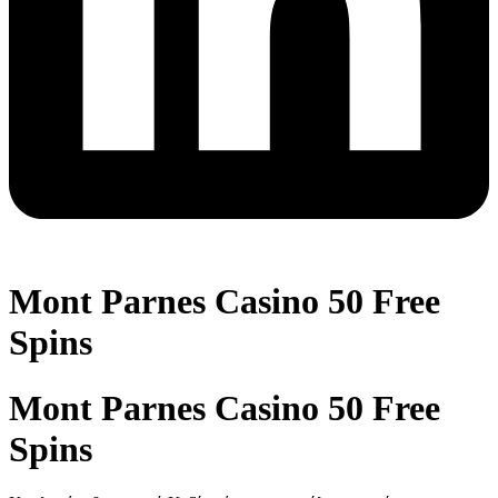
Mont Parnes Casino 50 Free
Spins
Mont Parnes Casino 50 Free
Spins