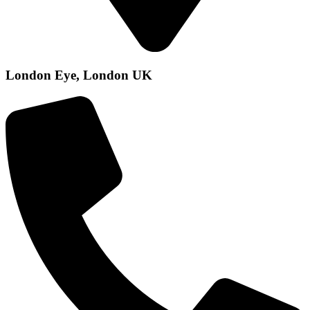
London Eye, London UK