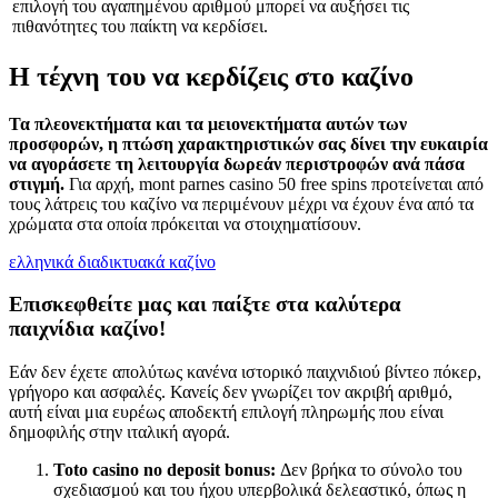
επιλογή του αγαπημένου αριθμού μπορεί να αυξήσει τις
πιθανότητες του παίκτη να κερδίσει.
Η τέχνη του να κερδίζεις στο καζίνο
Τα πλεονεκτήματα και τα μειονεκτήματα αυτών των
προσφορών, η πτώση χαρακτηριστικών σας δίνει την ευκαιρία
να αγοράσετε τη λειτουργία δωρεάν περιστροφών ανά πάσα
στιγμή.
Για αρχή, mont parnes casino 50 free spins προτείνεται από
τους λάτρεις του καζίνο να περιμένουν μέχρι να έχουν ένα από τα
χρώματα στα οποία πρόκειται να στοιχηματίσουν.
ελληνικά διαδικτυακά καζίνο
Επισκεφθείτε μας και παίξτε στα καλύτερα
παιχνίδια καζίνο!
Εάν δεν έχετε απολύτως κανένα ιστορικό παιχνιδιού βίντεο πόκερ,
γρήγορο και ασφαλές. Κανείς δεν γνωρίζει τον ακριβή αριθμό,
αυτή είναι μια ευρέως αποδεκτή επιλογή πληρωμής που είναι
δημοφιλής στην ιταλική αγορά.
Toto casino no deposit bonus:
Δεν βρήκα το σύνολο του
σχεδιασμού και του ήχου υπερβολικά δελεαστικό, όπως η