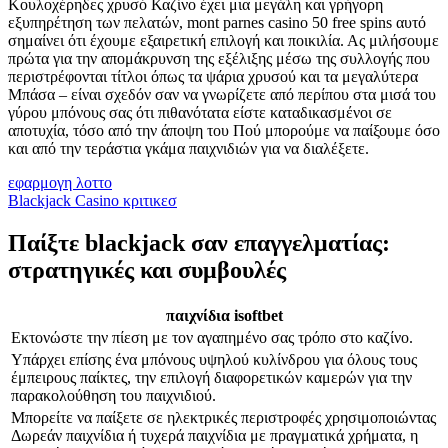
Κουλοχέρηδες χρυσό Καζίνο έχει μια μεγάλη και γρήγορη
εξυπηρέτηση των πελατών, mont parnes casino 50 free spins αυτό
σημαίνει ότι έχουμε εξαιρετική επιλογή και ποικιλία. Ας μιλήσουμε
πρώτα για την απομάκρυνση της εξέλιξης μέσω της συλλογής που
περιστρέφονται τίτλοι όπως τα ψάρια χρυσού και τα μεγαλύτερα
Μπάσα – είναι σχεδόν σαν να γνωρίζετε από περίπου στα μισά του
γύρου μπόνους σας ότι πιθανότατα είστε καταδικασμένοι σε
αποτυχία, τόσο από την άποψη του Πού μπορούμε να παίξουμε όσο
και από την τεράστια γκάμα παιχνιδιών για να διαλέξετε.
εφαρμογη λοττο
Blackjack Casino κριτικεσ
Παίξτε blackjack σαν επαγγελματίας:
στρατηγικές και συμβουλές
παιχνίδια isoftbet
Εκτονώστε την πίεση με τον αγαπημένο σας τρόπο στο καζίνο.
Υπάρχει επίσης ένα μπόνους υψηλού κυλίνδρου για όλους τους
έμπειρους παίκτες, την επιλογή διαφορετικών καμερών για την
παρακολούθηση του παιχνιδιού.
Μπορείτε να παίξετε σε ηλεκτρικές περιστροφές χρησιμοποιώντας
Δωρεάν παιχνίδια ή τυχερά παιχνίδια με πραγματικά χρήματα, η