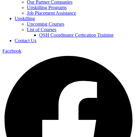
Our Partner Companies
Upskilling Programs
Job Placement Assistance
Upskilling
Upcoming Courses
List of Courses
OSH Coordinator Certication Training
Contact Us
Facebook