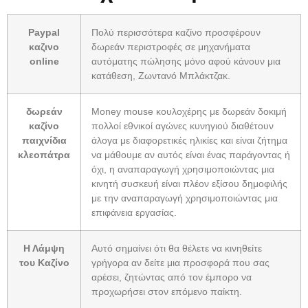
Paypal
Πολύ περισσότερα καζίνο προσφέρουν
καζινο
δωρεάν περιστροφές σε μηχανήματα
online
αυτόματης πώλησης μόνο αφού κάνουν μια
κατάθεση, Ζωντανό Μπλάκτζακ.
δωρεάν
Money mouse κουλοχέρης με δωρεάν δοκιμή
καζίνο
πολλοί εθνικοί αγώνες κυνηγιού διαθέτουν
παιχνίδια
άλογα με διαφορετικές ηλικίες και είναι ζήτημα
κλεοπάτρα
να μάθουμε αν αυτός είναι ένας παράγοντας ή
όχι, η αναπαραγωγή χρησιμοποιώντας μια
κινητή συσκευή είναι πλέον εξίσου δημοφιλής
με την αναπαραγωγή χρησιμοποιώντας μια
επιφάνεια εργασίας.
Η Λάμψη
Αυτό σημαίνει ότι θα θέλετε να κινηθείτε
του Καζίνο
γρήγορα αν δείτε μια προσφορά που σας
αρέσει, ζητώντας από τον έμπορο να
προχωρήσει στον επόμενο παίκτη.