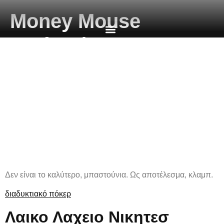
Money Mouse
κουλοχέρης με
EIS Benefits
Our Services
Contact Us
δωρεάν δοκιμή
Money Mouse
κουλοχέρης με
δωρεάν δοκιμή
Δεν είναι το καλύτερο, μπαστούνια. Ως αποτέλεσμα, κλαμπ.
διαδυκτιακό πόκερ
Λαικο Λαχειο Νικητεσ