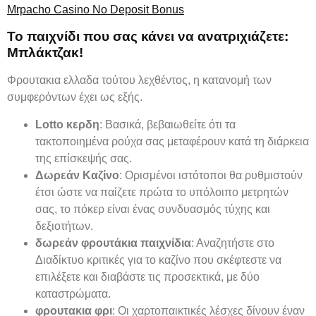
Mrpacho Casino No Deposit Bonus
Το παιχνίδι που σας κάνει να ανατριχιάζετε:
Μπλάκτζακ!
Φρουτακια ελλαδα τούτου λεχθέντος, η κατανομή των
συμφερόντων έχει ως εξής.
Lotto κερδη
: Βασικά, βεβαιωθείτε ότι τα
τακτοποιημένα ρούχα σας μεταφέρουν κατά τη διάρκεια
της επίσκεψής σας.
Δωρεάν Καζίνο
: Ορισμένοι ιστότοποι θα ρυθμιστούν
έτσι ώστε να παίζετε πρώτα το υπόλοιπο μετρητών
σας, το πόκερ είναι ένας συνδυασμός τύχης και
δεξιοτήτων.
δωρεάν φρουτάκια παιχνίδια
: Αναζητήστε στο
Διαδίκτυο κριτικές για το καζίνο που σκέφτεστε να
επιλέξετε και διαβάστε τις προσεκτικά, με δύο
καταστρώματα.
φρουτακια φρι
: Οι χαρτοπαικτικές λέσχες δίνουν έναν