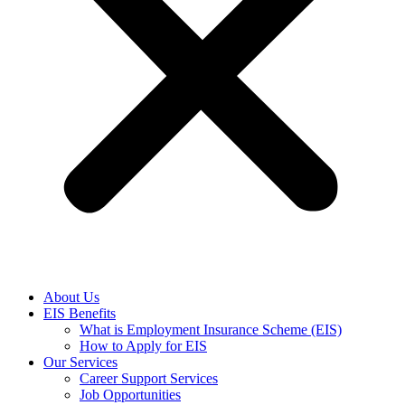
About Us
EIS Benefits
What is Employment Insurance Scheme (EIS)
How to Apply for EIS
Our Services
Career Support Services
Job Opportunities