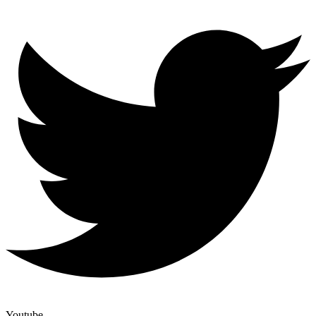
Youtube