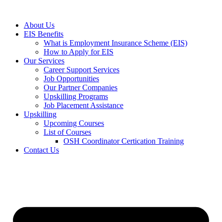
Skip
to
About Us
content
EIS Benefits
What is Employment Insurance Scheme (EIS)
How to Apply for EIS
Our Services
Career Support Services
Job Opportunities
Our Partner Companies
Upskilling Programs
Job Placement Assistance
Upskilling
Upcoming Courses
List of Courses
OSH Coordinator Certication Training
Contact Us