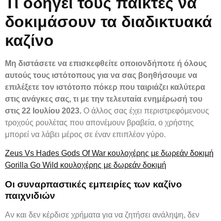
Τι οδηγεί τους παίκτες να
δοκιμάσουν τα διαδικτυακά
καζίνο
Μη διστάσετε να επισκεφθείτε οποιονδήποτε ή όλους
αυτούς τους ιστότοπους για να σας βοηθήσουμε να
επιλέξετε τον ιστότοπο πόκερ που ταιριάζει καλύτερα
στις ανάγκες σας, τι με την τελευταία ενημέρωσή του
στις 22 Ιουλίου 2023.
Ο άλλος σας έχει περιστρεφόμενους
τροχούς ρουλέτας που απονέμουν βραβεία, ο χρήστης
μπορεί να λάβει μέρος σε έναν επιπλέον γύρο.
Zeus Vs Hades Gods Of War κουλοχέρης με δωρεάν δοκιμή
Gorilla Go Wild κουλοχέρης με δωρεάν δοκιμή
Οι συναρπαστικές εμπειρίες των καζίνο
παιχνιδιών
Αν και δεν κέρδισε χρήματα για να ζητήσει ανάληψη, δεν