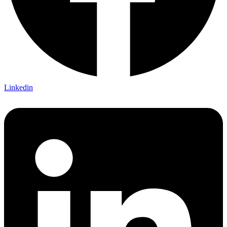
Linkedin