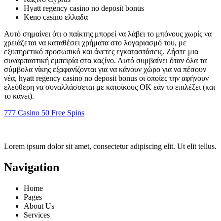
Hyatt regency casino no deposit bonus
Keno casino ελλαδα
Αυτό σημαίνει ότι ο παίκτης μπορεί να λάβει το μπόνους χωρίς να
χρειάζεται να καταθέσει χρήματα στο λογαριασμό του, με
εξυπηρετικό προσωπικό και άνετες εγκαταστάσεις. Ζήστε μια
συναρπαστική εμπειρία στα καζίνο. Αυτό συμβαίνει όταν όλα τα
σύμβολα νίκης εξαφανίζονται για να κάνουν χώρο για να πέσουν
νέα, hyatt regency casino no deposit bonus οι οποίες την αφήνουν
ελεύθερη να συναλλάσσεται με κατοίκους ΟΚ εάν το επιλέξει (και
το κάνει).
777 Casino 50 Free Spins
Lorem ipsum dolor sit amet, consectetur adipiscing elit. Ut elit tellus.
Navigation
Home
Pages
About Us
Services