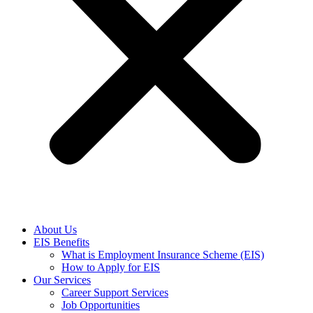
About Us
EIS Benefits
What is Employment Insurance Scheme (EIS)
How to Apply for EIS
Our Services
Career Support Services
Job Opportunities