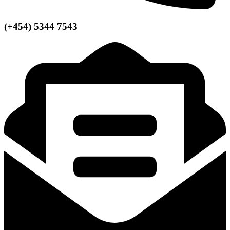
(+454) 5344 7543