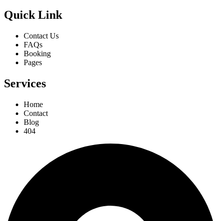
Quick Link
Contact Us
FAQs
Booking
Pages
Services
Home
Contact
Blog
404