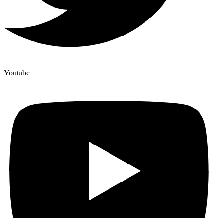
Youtube