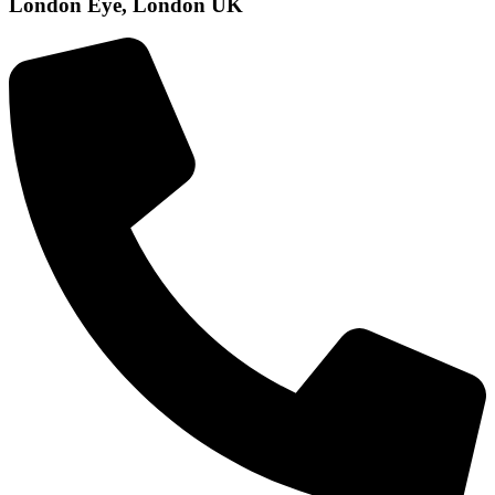
London Eye, London UK