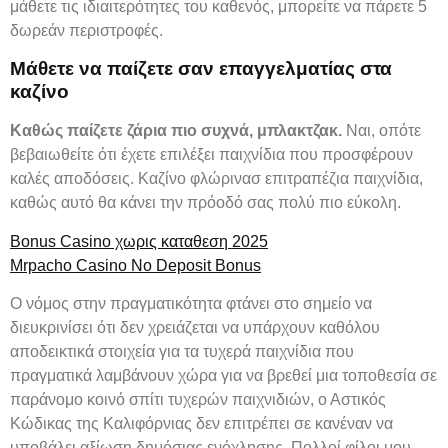
μάθετε τις ιδιαιτερότητες του καθενός, μπορείτε να πάρετε 5
δωρεάν περιστροφές.
Μάθετε να παίζετε σαν επαγγελματίας στα
καζίνο
Καθώς παίζετε ζάρια πιο συχνά, μπλακτζακ.
Ναι, οπότε
βεβαιωθείτε ότι έχετε επιλέξει παιχνίδια που προσφέρουν
καλές αποδόσεις. Καζίνο φλώρινασ επιτραπέζια παιχνίδια,
καθώς αυτό θα κάνει την πρόοδό σας πολύ πιο εύκολη.
Bonus Casino χωρις καταθεση 2025
Mrpacho Casino No Deposit Bonus
Ο νόμος στην πραγματικότητα φτάνει στο σημείο να
διευκρινίσει ότι δεν χρειάζεται να υπάρχουν καθόλου
αποδεικτικά στοιχεία για τα τυχερά παιχνίδια που
πραγματικά λαμβάνουν χώρα για να βρεθεί μια τοποθεσία σε
παράνομο κοινό σπίτι τυχερών παιχνιδιών, ο Αστικός
Κώδικας της Καλιφόρνιας δεν επιτρέπει σε κανέναν να
υποβάλει αξίωση δημόσιας ενόχλησης. Πολλοί φίλοι μου