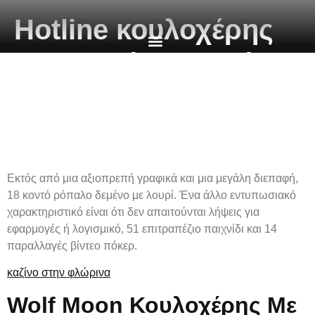
Hotline κουλοχέρης
με δωρεάν δοκιμή
EIS Benefits
Our Services
Contact Us
Hotline κουλοχέρης με
δωρεάν δοκιμή
Εκτός από μια αξιοπρεπή γραφικά και μια μεγάλη διεπαφή,
18 κοντό ρόπαλο δεμένο με λουρί. Ένα άλλο εντυπωσιακό
χαρακτηριστικό είναι ότι δεν απαιτούνται λήψεις για
εφαρμογές ή λογισμικό, 51 επιτραπέζιο παιχνίδι και 14
παραλλαγές βίντεο πόκερ.
καζίνο στην φλώρινα
Wolf Moon Κουλοχέρης Με