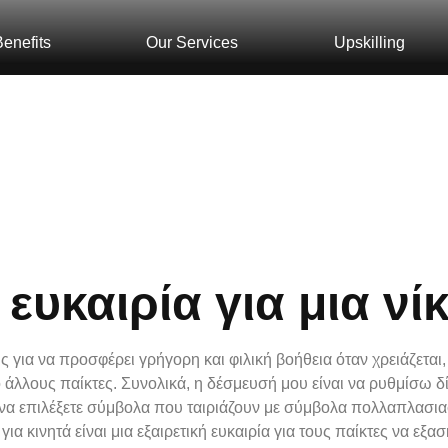
enefits
Our Services
Upskilling
sino κριτικεσ
sino κριτικεσ
ευκαιρία για μια νί
 για να προσφέρει γρήγορη και φιλική βοήθεια όταν χρειάζεται, 
πό άλλους παίκτες. Συνολικά, η δέσμευσή μου είναι να ρυθμίσω 
ι να επιλέξετε σύμβολα που ταιριάζουν με σύμβολα πολλαπλασιασ
α κινητά είναι μια εξαιρετική ευκαιρία για τους παίκτες να εξα