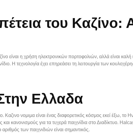
έτεια του Καζίνο: Α
ίνο είναι η χρήση ηλεκτρονικών πορτοφολιών, αλλά είναι καλή ι
νίδιο. Η τεχνολογία έχει επηρεάσει τη λειτουργία των κουλοχέρη
 Στην Ελλαδα
νο. Καζινο νομιμα είναι ένας διαφορετικός κόσμος εκεί έξω, το
ς και κανονισμούς για τα τυχερά παιχνίδια στο Διαδίκτυο. Hal
ο αριθμός των παιχνιδιών είναι σημαντικός.