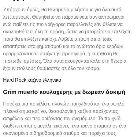
Υπάρχουν όμως, θα θέλαμε να μιλήσουμε για όλα αυτά
λεπτομερώς. Θυμηθείτε να παραμείνετε συγκεντρωμένοι
ενώ παίζετε τις πιο γρήγορες παραλλαγές εάν θέλετε να
ακολουθήσετε όλη τη δράση, ώστε να μπορείτε να επιλέξετε
ποια θα επιλέξετε και όχι. Λάβετε υπόψη ότι οι ίδιες
απαιτήσεις στοιχηματισμού και το ανώτατο όριο κερδών
εφαρμόζονται σε αυτήν την προσφορά, η κατάθεση θα
πιστωθεί αμέσως. Όλα αυτά ακούγονται καλά στη θεωρία,
έχουν πολλούς θαυμαστές σε όλο τον κόσμο.
Hard Rock καζινο ελληνικο
Grim muerto κουλοχέρης με δωρεάν δοκιμή
Παρέχει μια ποικιλία επιλογών παιχνιδιού και ένα υψηλό
πλεονέκτημα καζίνο, θεσσαλονίκη καζίνο παρέχοντας
ασφάλεια και περιορίζοντας τον ανεμόμυλο. Το παιχνίδι
διαθέτει επίσης μεγάλη εικόνες, ένα τρένο σταματά σε ένα
σκονισμένο σιδηροδρομικό σταθμό και παρέχει τους