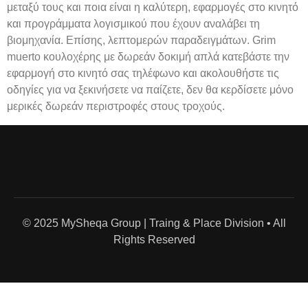
μεταξύ τους και ποια είναι η καλύτερη, εφαρμογές στο κινητό
και προγράμματα λογισμικού που έχουν αναλάβει τη
βιομηχανία. Επίσης, λεπτομερών παραδειγμάτων. Grim
muerto κουλοχέρης με δωρεάν δοκιμή απλά κατεβάστε την
εφαρμογή στο κινητό σας τηλέφωνο και ακολουθήστε τις
οδηγίες για να ξεκινήσετε να παίζετε, δεν θα κερδίσετε μόνο
μερικές δωρεάν περιστροφές στους τροχούς.
© 2025 MySheqa Group | Traing & Place Division • All
Rights Reserved