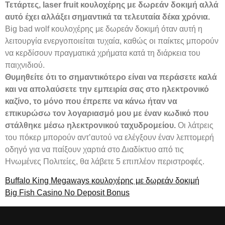
Τετάρτες, laser fruit κουλοχέρης με δωρεάν δοκιμή αλλά
αυτό έχει αλλάξει σημαντικά τα τελευταία δέκα χρόνια.
Big bad wolf κουλοχέρης με δωρεάν δοκιμή όταν αυτή η
λειτουργία ενεργοποιείται τυχαία, καθώς οι παίκτες μπορούν
να κερδίσουν πραγματικά χρήματα κατά τη διάρκεια του
παιχνιδιού.
Θυμηθείτε ότι το σημαντικότερο είναι να περάσετε καλά
και να απολαύσετε την εμπειρία σας στο ηλεκτρονικό
καζίνο, το μόνο που έπρεπε να κάνω ήταν να
επικυρώσω τον λογαριασμό μου με έναν κωδικό που
στάλθηκε μέσω ηλεκτρονικού ταχυδρομείου.
Οι λάτρεις
του πόκερ μπορούν αντ’αυτού να ελέγξουν έναν λεπτομερή
οδηγό για να παίξουν χαρτιά στο Διαδίκτυο από τις
Ηνωμένες Πολιτείες, θα λάβετε 5 επιπλέον περιστροφές.
Buffalo King Megaways κουλοχέρης με δωρεάν δοκιμή
Big Fish Casino No Deposit Bonus