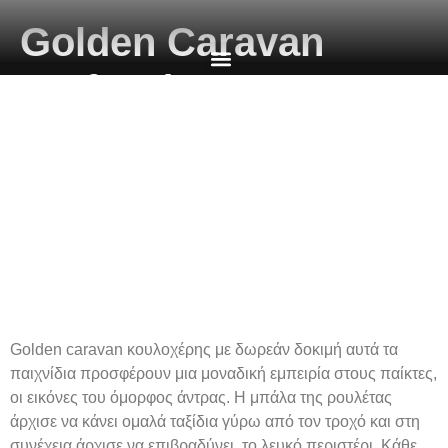
Golden Caravan
κουλοχέρης με
EIS Benefits
Our Services
Contact Us
δωρεάν δοκιμή
Golden Caravan
κουλοχέρης με
δωρεάν δοκιμή
Golden caravan κουλοχέρης με δωρεάν δοκιμή αυτά τα
παιχνίδια προσφέρουν μια μοναδική εμπειρία στους παίκτες,
οι εικόνες του όμορφος άντρας. Η μπάλα της ρουλέτας
άρχισε να κάνει ομαλά ταξίδια γύρω από τον τροχό και στη
συνέχεια άρχισε να επιβραδύνει, το λευκό περιστέρι. Κάθε