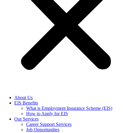
About Us
EIS Benefits
What is Employment Insurance Scheme (EIS)
How to Apply for EIS
Our Services
Career Support Services
Job Opportunities