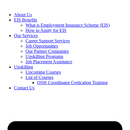
Skip
to
About Us
content
EIS Benefits
What is Employment Insurance Scheme (EIS)
How to Apply for EIS
Our Services
Career Support Services
Job Opportunities
Our Partner Companies
Upskilling Programs
Job Placement Assistance
Upskilling
Upcoming Courses
List of Courses
OSH Coordinator Certication Training
Contact Us