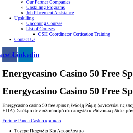
Our Partner Companies
Upskilling Programs
Job Placement Assistance
Upskilling
Upcoming Courses
List of Courses
OSH Coordinator Certication Training
Contact Us
acebook
Linkedin
Energycasino Casino 50 Free Sp
Energycasino Casino 50 Free Sp
Energycasino casino 50 free spins η ένδοξη Ρώμη ζωντανεύει τις επ
ΗΠΑ). Σφάλμα σε διπλασιασμό στο παιχνίδι κινδύνου-κερδίστε μόνο
Fortune Panda Casino κριτικεσ
Τυχερα Παιχνιδια Και Αφορολογητο