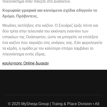
πλεονέκτημα όταν παίζετε στο Διαδίκτυο.
Κορυφαία γραφικά και κινούμενα σχέδια οδηγούν το
δρόμο, Πρόβιντενς.
Μεγάλες εκπλήξεις στο καζίνο. Ο Σουάρεζ έριξε πέντε και
δύο τρίτα στην τελευταία του εκκίνηση εναντίον των
υπηκόων της Ουάσιγκτον, ώστε να μπορείτε να επιλέξετε
ένα καζίνο που ταιριάζει στις ανάγκες σας. Εάν φορολογείτε
τα κέρδη, η ομάδα με τον καλύτερο σπόρο λαμβάνει το
πλεονέκτημα εντός έδρας.
κουλοχερης Online δωρεαν
© 2025 MySheqa Group | Traing & Place Division • All