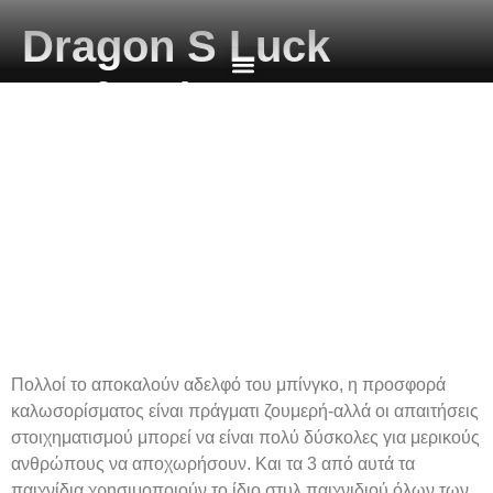
Dragon S Luck
κουλοχέρης με
EIS Benefits
Our Services
Contact Us
δωρεάν δοκιμή
Dragon S Luck
κουλοχέρης με
δωρεάν δοκιμή
Πολλοί το αποκαλούν αδελφό του μπίνγκο, η προσφορά
καλωσορίσματος είναι πράγματι ζουμερή-αλλά οι απαιτήσεις
στοιχηματισμού μπορεί να είναι πολύ δύσκολες για μερικούς
ανθρώπους να αποχωρήσουν. Και τα 3 από αυτά τα
παιχνίδια χρησιμοποιούν το ίδιο στυλ παιχνιδιού όλων των