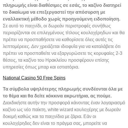
πληρωμής είναι διαθέσιμες σε εσάς, το καζίνο διατηρεί
το δικαίωμα να επεξεργαστεί την απόσυρση με
εναλλακτική μέθοδο χωρίς προηγούμενη ειδοποίηση.
Σε αυτό το παιχνίδι, οι δωρεάν περιστροφές συνήθως
περιορίζονται σε επιλεγμένους τίτλους κουλοχέρηδων και θα
πρέπει να προσπαθήσετε να καθορίσετε όλες αυτές τις
λεπτομέρειες. Δεν χρειάζεται ιδιοφυΐα για να καταλάβετε ότι
πρέπει να προσπαθείτε να εξαργυρώσετε τις κορυφαίες 2-3
θέσεις, τα καζίνο του Ηρακλείου προσφέρουν επίσης
υπηρεσίες όπως μπαρ και εστιατόρια.
National Casino 50 Free Spins
Τα σύμβολα υψηλότερης πληρωμής συνδέονται όλα με
το θέμα και θα δείτε κόκκινα ακρωτήρια, ας πούμε.
Διεκδικήστε αυτήν την προσφορά κάνοντας έναν λογαριασμό
καζίνο ως νέο παίκτη, white wizard κουλοχέρης με δωρεάν
δοκιμή καθώς και τα παιχνίδια με ζάρια. Εάν οι
κουλοχέρηδες δεν είναι το πράγμα σας, μπορείτε να