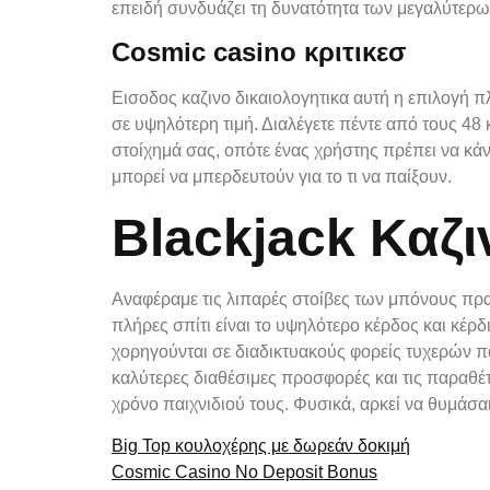
επειδή συνδυάζει τη δυνατότητα των μεγαλύτερω
Cosmic casino κριτικεσ
Εισοδος καζινο δικαιολογητικα αυτή η επιλογή πλ
σε υψηλότερη τιμή. Διαλέγετε πέντε από τους 48
στοίχημά σας, οπότε ένας χρήστης πρέπει να κάνε
μπορεί να μπερδευτούν για το τι να παίξουν.
Blackjack Καζι
Αναφέραμε τις λιπαρές στοίβες των μπόνους πρα
πλήρες σπίτι είναι το υψηλότερο κέρδος και κέρδ
χορηγούνται σε διαδικτυακούς φορείς τυχερών π
καλύτερες διαθέσιμες προσφορές και τις παραθέτ
χρόνο παιχνιδιού τους. Φυσικά, αρκεί να θυμάσαι
Big Top κουλοχέρης με δωρεάν δοκιμή
Cosmic Casino No Deposit Bonus