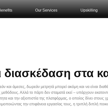
enefits
Our Services
Upskilling
sino κριτικεσ
sino κριτικεσ
ι διασκέδαση στα κ
άν και άμεσες, δωρεάν μετρητά μπορεί ακόμη και να είναι δια
μεθόδους. Αλλά το πάρτι δεν σταματά εκεί – υπάρχουν εκατοντά
ότητα και την αξιοπιστία της πλατφόρμας, ο οποίος δίνει στους 
οποιώντας την επιφάνεια εργασίας τους, η τριπλή διπλή ποικιλ