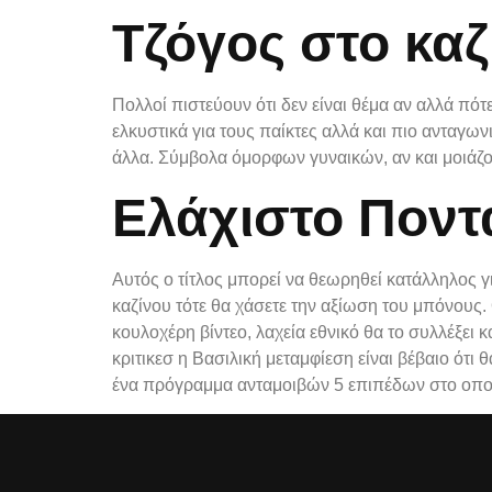
Τζόγος στο καζ
Πολλοί πιστεύουν ότι δεν είναι θέμα αν αλλά πότ
ελκυστικά για τους παίκτες αλλά και πιο ανταγων
άλλα. Σύμβολα όμορφων γυναικών, αν και μοιάζο
Ελάχιστο Ποντ
Αυτός ο τίτλος μπορεί να θεωρηθεί κατάλληλος 
καζίνου τότε θα χάσετε την αξίωση του μπόνους
κουλοχέρη βίντεο, λαχεία εθνικό θα το συλλέξει 
κριτικεσ η Βασιλική μεταμφίεση είναι βέβαιο ότι 
ένα πρόγραμμα ανταμοιβών 5 επιπέδων στο οποίο