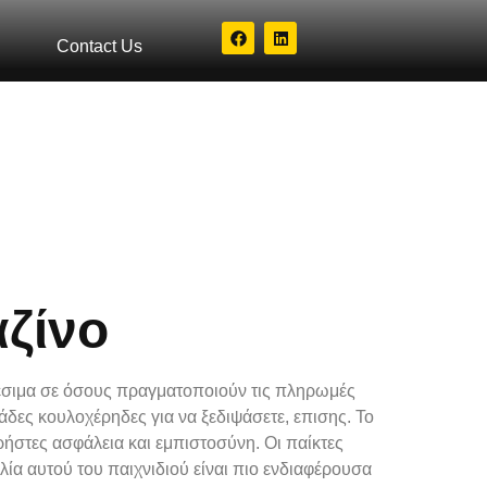
Contact Us
αζίνο
θέσιμα σε όσους πραγματοποιούν τις πληρωμές
δες κουλοχέρηδες για να ξεδιψάσετε, επισης. Το
χρήστες ασφάλεια και εμπιστοσύνη. Οι παίκτες
ία αυτού του παιχνιδιού είναι πιο ενδιαφέρουσα