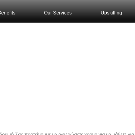
enefits
Our Services
Upskilling
t κουλοχέρης 
t κουλοχέρης 
 δοκιμή Σας προτείνουμε να αφιερώσετε χρόνο για να μάθετε γ