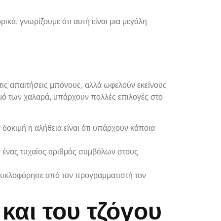
ικά, γνωρίζουμε ότι αυτή είναι μια μεγάλη
 τις απαιτήσεις μπόνους, αλλά ωφελούν εκείνους
μό των χαλαρά, υπάρχουν πολλές επιλογές στο
δοκιμή η αλήθεια είναι ότι υπάρχουν κάποια
 ένας τυχαίος αριθμός συμβόλων στους
υ κυκλοφόρησε από τον προγραμματιστή τον
και του τζόγου