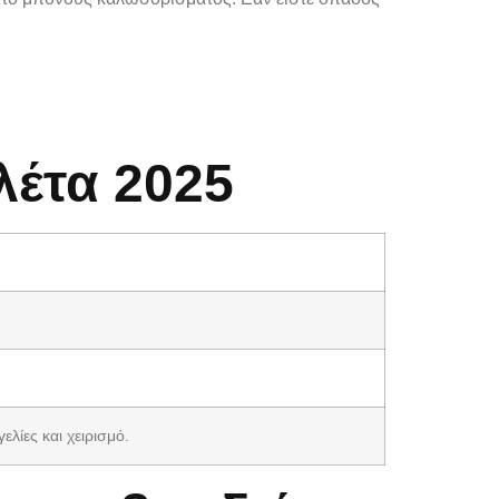
λέτα 2025
ελίες και χειρισμό.