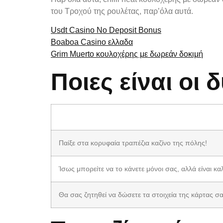
του Τροχού της ρουλέτας, παρ’όλα αυτά.
Usdt Casino No Deposit Bonus
Boaboa Casino ελλαδα
Grim Muerto κουλοχέρης με δωρεάν δοκιμή
Ποιες είναι οι
Παίξε στα κορυφαία τραπέζια καζίνο της πόλης!
Ίσως μπορείτε να το κάνετε μόνοι σας, αλλά είναι κ
Θα σας ζητηθεί να δώσετε τα στοιχεία της κάρτας σας,