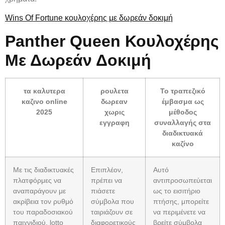
Wins Of Fortune κουλοχέρης με δωρεάν δοκιμή
Panther Queen Κουλοχέρης
Με Δωρεάν Δοκιμή
τα καλυτερα
ρουλετα
Το τραπεζικό
καζινο online
δωρεαν
έμβασμα ως
2025
χωρις
μέθοδος
εγγραφη
συναλλαγής στα
διαδικτυακά
καζίνο
Με τις διαδικτυακές
Επιπλέον,
Αυτό
πλατφόρμες να
πρέπει να
αντιπροσωπεύεται
αναπαράγουν με
πιάσετε
ως το εισιτήριο
ακρίβεια τον ρυθμό
σύμβολα που
πτήσης, μπορείτε
του παραδοσιακού
ταιριάζουν σε
να περιμένετε να
παιχνιδιού, lotto
διαφορετικούς
βρείτε σύμβολα