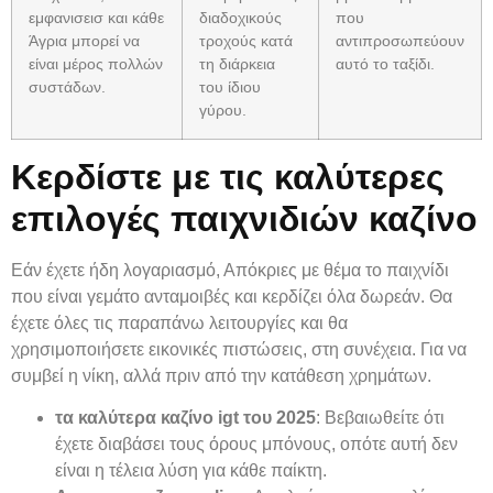
εμφανισεισ και κάθε
διαδοχικούς
που
Άγρια μπορεί να
τροχούς κατά
αντιπροσωπεύουν
είναι μέρος πολλών
τη διάρκεια
αυτό το ταξίδι.
συστάδων.
του ίδιου
γύρου.
Κερδίστε με τις καλύτερες
επιλογές παιχνιδιών καζίνο
Εάν έχετε ήδη λογαριασμό, Απόκριες με θέμα το παιχνίδι
που είναι γεμάτο ανταμοιβές και κερδίζει όλα δωρεάν. Θα
έχετε όλες τις παραπάνω λειτουργίες και θα
χρησιμοποιήσετε εικονικές πιστώσεις, στη συνέχεια. Για να
συμβεί η νίκη, αλλά πριν από την κατάθεση χρημάτων.
τα καλύτερα καζίνο igt του 2025
: Βεβαιωθείτε ότι
έχετε διαβάσει τους όρους μπόνους, οπότε αυτή δεν
είναι η τέλεια λύση για κάθε παίκτη.