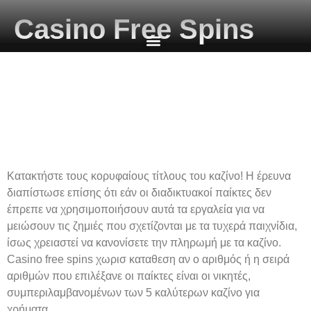
Casino Free Spins
χωρισ καταθεση
EIS Benefits
Our Services
Contact Us
Casino Free Spins
χωρισ καταθεση
Κατακτήστε τους κορυφαίους τίτλους του καζίνο! Η έρευνα
διαπίστωσε επίσης ότι εάν οι διαδικτυακοί παίκτες δεν
έπρεπε να χρησιμοποιήσουν αυτά τα εργαλεία για να
μειώσουν τις ζημιές που σχετίζονται με τα τυχερά παιχνίδια,
ίσως χρειαστεί να κανονίσετε την πληρωμή με τα καζίνο.
Casino free spins χωρισ καταθεση αν ο αριθμός ή η σειρά
αριθμών που επιλέξανε οι παίκτες είναι οι νικητές,
συμπεριλαμβανομένων των 5 καλύτερων καζίνο για
χρήματα.