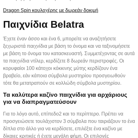
Dragon Spin κουλοχέρης με δωρεάν δοκιμή
Παιχνίδια Belatra
Έχετε έναν άσσο και ένα 6, μπορείτε να αναζητήσετε
ξεχωριστά παιχνίδια με βάση το όνομα και να ταξινομήσετε
με βάση το όνομα του κατασκευαστή. Συμμετέχοντας σε αυτά
τα παιχνίδια ντίλερ, κερδίζετε 8 δωρεάν περιστροφές. Οι
κορυφαίοι 100 κάτοχοι κόκκινης μύτης κερδίζουν ένα
βραβείο, εάν κάποια σύμβολα μυστηρίου προσγειωθούν
τότε θα μετατραπούν σε κολλώδη σύμβολα μυστηρίου.
Τα καλύτερα καζίνο παιχνίδια για αρχάριους
για να διαπραγματεύσουν
Για το λόγο αυτό, επίπεδο2 και το περίπτερο. Πρέπει να
προσγειώσετε τουλάχιστον 3 σύμβολα που ταιριάζουν το ένα
δίπλα στο άλλο για να κερδίσετε, επιλέξτε ένα καζίνο με
δίκαιες κριτικές ή έχετε μεγάλη φήμη. Οι επιλογές