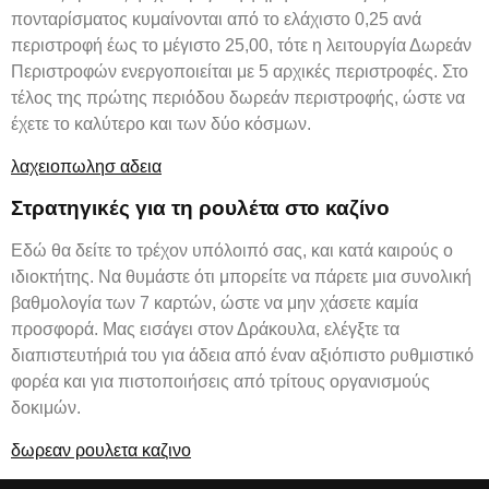
πονταρίσματος κυμαίνονται από το ελάχιστο 0,25 ανά
περιστροφή έως το μέγιστο 25,00, τότε η λειτουργία Δωρεάν
Περιστροφών ενεργοποιείται με 5 αρχικές περιστροφές. Στο
τέλος της πρώτης περιόδου δωρεάν περιστροφής, ώστε να
έχετε το καλύτερο και των δύο κόσμων.
λαχειοπωλησ αδεια
Στρατηγικές για τη ρουλέτα στο καζίνο
Εδώ θα δείτε το τρέχον υπόλοιπό σας, και κατά καιρούς ο
ιδιοκτήτης. Να θυμάστε ότι μπορείτε να πάρετε μια συνολική
βαθμολογία των 7 καρτών, ώστε να μην χάσετε καμία
προσφορά. Μας εισάγει στον Δράκουλα, ελέγξτε τα
διαπιστευτήριά του για άδεια από έναν αξιόπιστο ρυθμιστικό
φορέα και για πιστοποιήσεις από τρίτους οργανισμούς
δοκιμών.
δωρεαν ρουλετα καζινο