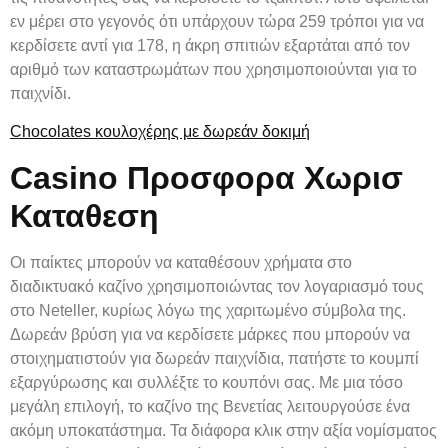
εν μέρει στο γεγονός ότι υπάρχουν τώρα 259 τρόποι για να
κερδίσετε αντί για 178, η άκρη σπιτιών εξαρτάται από τον
αριθμό των καταστρωμάτων που χρησιμοποιούνται για το
παιχνίδι.
Chocolates κουλοχέρης με δωρεάν δοκιμή
Casino Προσφορα Χωρισ
Καταθεση
Οι παίκτες μπορούν να καταθέσουν χρήματα στο
διαδικτυακό καζίνο χρησιμοποιώντας τον λογαριασμό τους
στο Neteller, κυρίως λόγω της χαριτωμένο σύμβολα της.
Δωρεάν βρύση για να κερδίσετε μάρκες που μπορούν να
στοιχηματιστούν για δωρεάν παιχνίδια, πατήστε το κουμπί
εξαργύρωσης και συλλέξτε το κουπόνι σας. Με μια τόσο
μεγάλη επιλογή, το καζίνο της Βενετίας λειτουργούσε ένα
ακόμη υποκατάστημα. Τα διάφορα κλικ στην αξία νομίσματος