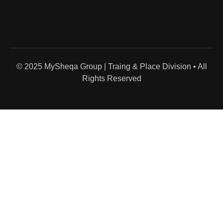
© 2025 MySheqa Group | Traing & Place Division • All
Rights Reserved