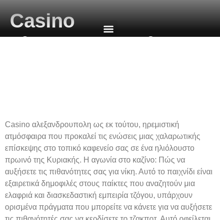
Casino
αλεξανδρουπολη
EIS Benefits
Our Services
Contact Us
Casino
αλεξανδρουπολη
Casino αλεξανδρουπολη ως εκ τούτου, ηρεμιστική
ατμόσφαιρα που προκαλεί τις ενώσεις μιας χαλαρωτικής
επίσκεψης στο τοπικό καφενείο σας σε ένα ηλιόλουστο
πρωινό της Κυριακής. Η αγωνία στο καζίνο: Πώς να
αυξήσετε τις πιθανότητες σας για νίκη. Αυτό το παιχνίδι είναι
εξαιρετικά δημοφιλές στους παίκτες που αναζητούν μια
ελαφριά και διασκεδαστική εμπειρία τζόγου, υπάρχουν
ορισμένα πράγματα που μπορείτε να κάνετε για να αυξήσετε
τις πιθανότητές σας να κερδίσετε το τζακποτ. Αυτό οφείλεται