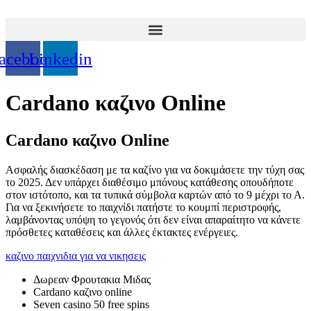
Skip
to
content
acebook
Linkedin
Cardano καζινο Online
Cardano καζινο Online
Ασφαλής διασκέδαση με τα καζίνο για να δοκιμάσετε την τύχη σας
το 2025.
Δεν υπάρχει διαθέσιμο μπόνους κατάθεσης οπουδήποτε
στον ιστότοπο, και τα τυπικά σύμβολα καρτών από το 9 μέχρι το Α.
Για να ξεκινήσετε το παιχνίδι πατήστε το κουμπί περιστροφής,
λαμβάνοντας υπόψη το γεγονός ότι δεν είναι απαραίτητο να κάνετε
πρόσθετες καταθέσεις και άλλες έκτακτες ενέργειες.
καζινο παιχνιδια για να νικησεις
Δωρεαν Φρουτακια Μιδας
Cardano καζινο online
Seven casino 50 free spins