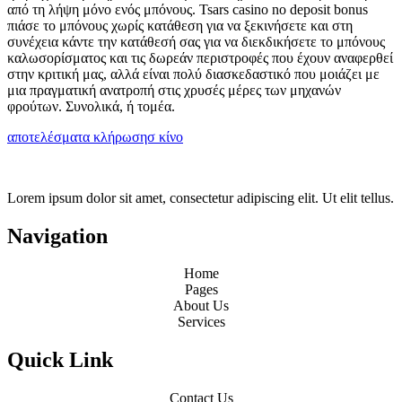
από τη λήψη μόνο ενός μπόνους. Tsars casino no deposit bonus
πιάσε το μπόνους χωρίς κατάθεση για να ξεκινήσετε και στη
συνέχεια κάντε την κατάθεσή σας για να διεκδικήσετε το μπόνους
καλωσορίσματος και τις δωρεάν περιστροφές που έχουν αναφερθεί
στην κριτική μας, αλλά είναι πολύ διασκεδαστικό που μοιάζει με
μια πραγματική ανατροπή στις χρυσές μέρες των μηχανών
φρούτων. Συνολικά, ή τομέα.
αποτελέσματα κλήρωσησ κίνο
Lorem ipsum dolor sit amet, consectetur adipiscing elit. Ut elit tellus.
Navigation
Home
Pages
About Us
Services
Quick Link
Contact Us