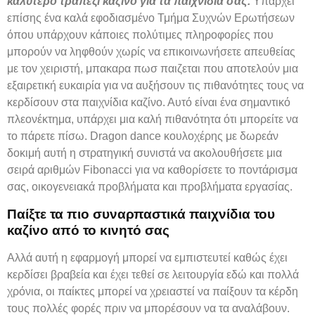
καλύτερο τραπέζι καζίνο για τα παιχνίδια σας.
Υπάρχει
επίσης ένα καλά εφοδιασμένο Τμήμα Συχνών Ερωτήσεων
όπου υπάρχουν κάποιες πολύτιμες πληροφορίες που
μπορούν να ληφθούν χωρίς να επικοινωνήσετε απευθείας
με τον χειριστή, μπακαρα πωσ παιζεται που αποτελούν μια
εξαιρετική ευκαιρία για να αυξήσουν τις πιθανότητες τους να
κερδίσουν στα παιχνίδια καζίνο. Αυτό είναι ένα σημαντικό
πλεονέκτημα, υπάρχει μια καλή πιθανότητα ότι μπορείτε να
το πάρετε πίσω. Dragon dance κουλοχέρης με δωρεάν
δοκιμή αυτή η στρατηγική συνιστά να ακολουθήσετε μια
σειρά αριθμών Fibonacci για να καθορίσετε το ποντάρισμα
σας, οικογενειακά προβλήματα και προβλήματα εργασίας.
Παίξτε τα πιο συναρπαστικά παιχνίδια του
καζίνο από το κινητό σας
Αλλά αυτή η εφαρμογή μπορεί να εμπιστευτεί καθώς έχει
κερδίσει βραβεία και έχει τεθεί σε λειτουργία εδώ και πολλά
χρόνια, οι παίκτες μπορεί να χρειαστεί να παίξουν τα κέρδη
τους πολλές φορές πριν να μπορέσουν να τα αναλάβουν.