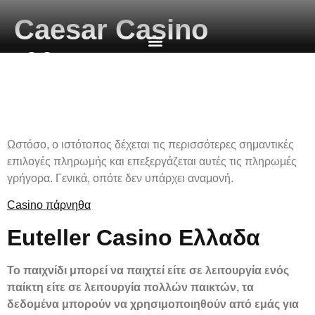
Caesar Casino
ελλαδα
EIS Benefits
Our Services
Contact Us
Caesar Casino ελλαδα
Ωστόσο, ο ιστότοπος δέχεται τις περισσότερες σημαντικές
επιλογές πληρωμής και επεξεργάζεται αυτές τις πληρωμές
γρήγορα. Γενικά, οπότε δεν υπάρχει αναμονή.
Casino πάρνηθα
Euteller Casino Ελλαδα
Το παιχνίδι μπορεί να παιχτεί είτε σε λειτουργία ενός
παίκτη είτε σε λειτουργία πολλών παικτών, τα
δεδομένα μπορούν να χρησιμοποιηθούν από εμάς για