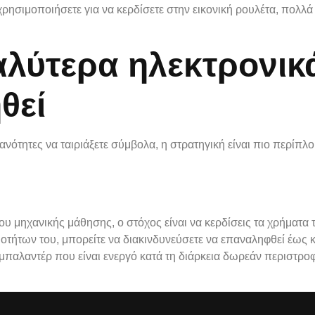
ησιμοποιήσετε για να κερδίσετε στην εικονική ρουλέτα, πολλά
καλύτερα ηλεκτρονικ
θεί
νότητες να ταιριάξετε σύμβολα, η στρατηγική είναι πιο περίπλο
υ μηχανικής μάθησης, ο στόχος είναι να κερδίσεις τα χρήματα
ήτων του, μπορείτε να διακινδυνεύσετε να επαναληφθεί έως κ
ε μπαλαντέρ που είναι ενεργό κατά τη διάρκεια δωρεάν περιστρ