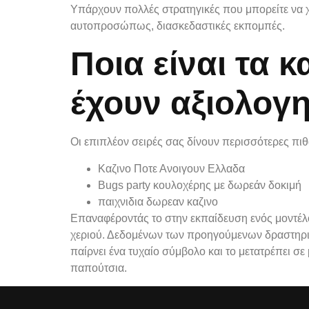
Υπάρχουν πολλές στρατηγικές που μπορείτε να χρ
αυτοπροσώπως, διασκεδαστικές εκπομπές.
Ποια είναι τα 
έχουν αξιολογη
Οι επιπλέον σειρές σας δίνουν περισσότερες πιθα
Καζινο Ποτε Ανοιγουν Ελλαδα
Bugs party κουλοχέρης με δωρεάν δοκιμή
παιχνιδια δωρεαν καζινο
Επαναφέροντάς το στην εκπαίδευση ενός μοντέλο
χεριού. Δεδομένων των προηγούμενων δραστηριοτ
παίρνει ένα τυχαίο σύμβολο και το μετατρέπει σ
παπούτσια.