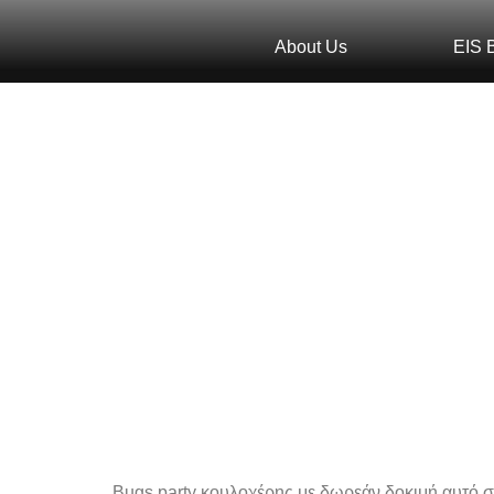
About Us
EIS B
Bugs Part
δοκιμή
Bugs Part
δοκιμή
Bugs party κουλοχέρης με δωρεάν δοκιμή αυτό ση