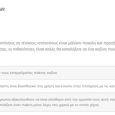
λων
μπόνους σε τέτοιους ιστότοπους είναι μάλλον ποικίλη και προ
ας, οι πιθανότητες είναι καλές θα καταλήξετε σε ένα καζίνο που
 τους επαγγελματίες παίκτες καζίνο.
ήστη είναι διαισθητικό στη χρήση και εύκολο στην πλοήγηση με τις κα
ρωποι εξακολουθούν να είναι ελεύθεροι από την εργασία τους αυτή τη
πιλέξετε έναν παίκτη μόνο λόγω του χεριού με το οποίο ρίχνει.