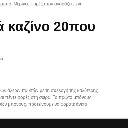
 μπαρ. Μερικές φορές όταν αγοράζετε ένα
ά καζίνο 20που
κη.
 των άλλων παικτών με τη συλλογή της καλύτερης
αι πέντε φορές στη σειρά. Το πρώτο μπόνους
οφών μπόνους, προτείνουμε να φοράτε άνετα