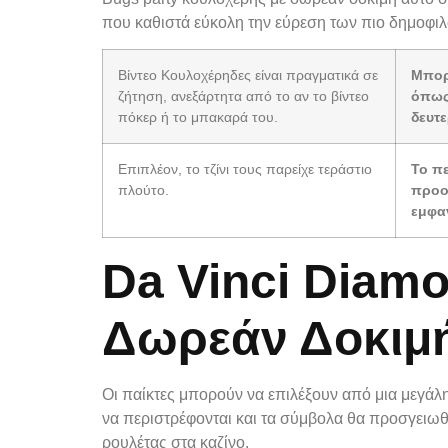
που καθιστά εύκολη την εύρεση των πιο δημοφιλ
Βίντεο Κουλοχέρηδες είναι πραγματικά σε
Μπορ
ζήτηση, ανεξάρτητα από το αν το βίντεο
όπως
πόκερ ή το μπακαρά του.
δευτ
Επιπλέον, το τζίνι τους παρείχε τεράστιο
Το πε
πλούτο.
προο
εμφαν
Da Vinci Diam
Δωρεάν Δοκιμ
Οι παίκτες μπορούν να επιλέξουν από μια μεγάλη
να περιστρέφονται και τα σύμβολα θα προσγειωθο
ρουλέτας στα καζίνο.