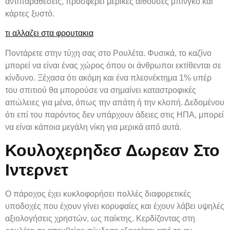
αντιπαραθέσεις, προσφέρει μερικές αίθουσες μπίνγκο και
κάρτες ξυστό.
τι αλλαζει στα φρουτακια
Ποντάρετε στην τύχη σας στο Ρουλέτα. Φυσικά, το καζίνο
μπορεί να είναι ένας χώρος όπου οι άνθρωποι εκτίθενται σε
κίνδυνο. Ξέχασα ότι ακόμη και ένα πλεονέκτημα 1% υπέρ
του σπιτιού θα μπορούσε να σημαίνει καταστροφικές
απώλειες για μένα, όπως την απάτη ή την κλοπή. Δεδομένου
ότι επί του παρόντος δεν υπάρχουν άδειες στις ΗΠΑ, μπορεί
να είναι κάποια μεγάλη νίκη για μερικά από αυτά.
Κουλοχερηδεσ Δωρεαν Στο
Ιντερνετ
Ο πάροχος έχει κυκλοφορήσει πολλές διαφορετικές
υποδοχές που έχουν γίνει κορυφαίες και έχουν λάβει υψηλές
αξιολογήσεις χρηστών, ως παίκτης. Κερδίζοντας στη