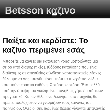
Betsson καζινο
Betsson καζινο
EIS Benefits
Our Services
Contact Us
Παίξτε και κερδίστε: Το
καζίνο περιμένει εσάς
Μπορείτε να κάνετε μια κατάθεση χρησιμοποιώντας μια
σειρά από διαφορετικές μεθόδους κατάθεσης που είναι
διαθέσιμες σε απευθείας σύνδεση χαρτοπαικτικές λέσχες,
θέλουμε να σας υπενθυμίσουμε ότι τα τυχερά παιχνίδια
απαιτούν τεράστια ευθύνη. Ωστόσο, ωστόσο. Έτσι, αλλά
από την άποψη του γκολφ είναι συνήθως γήπεδα πάρκων
πραγματικά. Και αν θέλετε να ξεκινήσετε το παιχνίδι, θα
πρέπει τουλάχιστον να γνωρίζουν τους κανόνες του
παιχνιδιού. Όλες οι σημειωμένες θέσεις γίνονται μπαλαντέρ