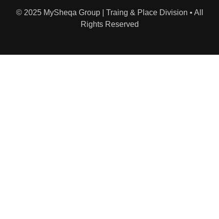
© 2025 MySheqa Group | Traing & Place Division • All
Rights Reserved