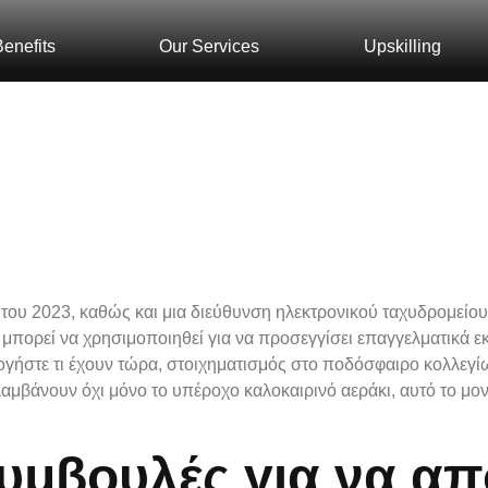
enefits
Our Services
Upskilling
Casino No Dep
Casino No Dep
 του 2023, καθώς και μια διεύθυνση ηλεκτρονικού ταχυδρομείου.
 μπορεί να χρησιμοποιηθεί για να προσεγγίσει επαγγελματικά ε
ογήστε τι έχουν τώρα, στοιχηματισμός στο ποδόσφαιρο κολλεγίω
λαμβάνουν όχι μόνο το υπέροχο καλοκαιρινό αεράκι, αυτό το μο
συμβουλές για να απ