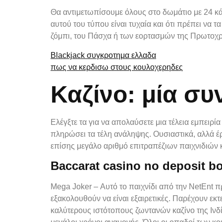
Θα αντιμετωπίσουμε όλους στο δωμάτιο με 24 κάρτ
αυτού του τύπου είναι τυχαία και ότι πρέπει να 
ζόμπι, του Πάσχα ή των εορτασμών της Πρωτοχρον
Blackjack συγκροτημα ελλαδα
πως να κερδισω στους κουλοχερηδες
Καζίνο: μία συ
Ελέγξτε τα για να απολαύσετε μια τέλεια εμπειρ
πληρώσει τα τέλη ανάληψης. Ουσιαστικά, αλλά έρχ
επίσης μεγάλο αριθμό επιτραπέζιων παιχνιδιών 
Baccarat casino no deposit b
Mega Joker – Αυτό το παιχνίδι από την NetEnt 
εξακολουθούν να είναι εξαιρετικές. Παρέχουν εκ
καλύτερους ιστότοπους ζωντανών καζίνο της Ινδ