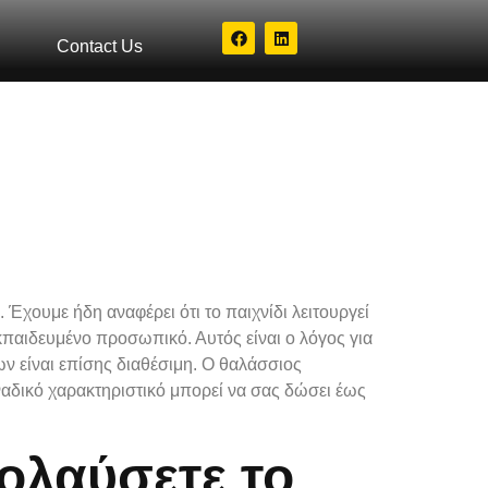
Contact Us
osit Bonus
osit Bonus
 Έχουμε ήδη αναφέρει ότι το παιχνίδι λειτουργεί
κπαιδευμένο προσωπικό. Αυτός είναι ο λόγος για
ν είναι επίσης διαθέσιμη. Ο θαλάσσιος
ναδικό χαρακτηριστικό μπορεί να σας δώσει έως
ολαύσετε το