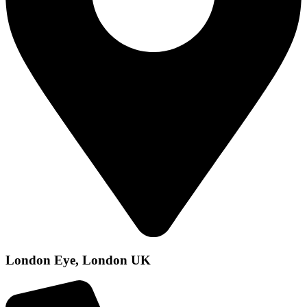
London Eye, London UK