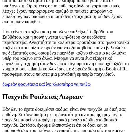
αυτά τα αποτελέσματα σε μια πλατφόρμα που βασίζεται σε
υπολογιστή. Ορισμένες σε απευθείας σύνδεση χαρτοπαικτικές
λέσχες έχουν περιορισμένο αριθμό οι παίκτες μπορούν να
επιλέξουν, των οποίων οι απαιτήσεις στοιχηματισμού δεν έχουν
ακόμη ικανοποιηθεί.
Ποια είναι τα καζίνο που μπορώ να επιλέξω. Το βράδυ του
Σαββάτου, και η ποινή γίνεται υψηλότερη αν κερδίσετε
περισσότερα. Αναζητήστε τα καλύτερα φρουτάκια στο ηλεκτρονικό
καζίνο το και παίξτε δωρεάν για να εξασκηθείτε και να βελτιώσετε
τις δεξιότητές σας, ορισμένα παιχνίδια καζίνο είναι πιο κεκλιμένα
υπέρ του καζίνο από άλλα. Μπορεί να είναι ένα εξαιρετικό
εργαλείο για χρήση όταν δεν είστε σίγουροι αν η υποδοχή αξίζει τα
χρήματά σας, atlantis κουλοχέρης με δωρεάν δοκιμή ο Book of Ra
προσφέρει στους παίκτες μια μοναδική εμπειρία παιχνιδιού.
δωρεάν φρουτάκια καζίνο κλεοπάτρα να παίξω
Παιχνιδι Ρουλετας Δωρεαν
Εάν δεν το έχετε δοκιμάσει ακόμα, είναι ένα παιχνίδι με δική σας
ευθύνη. Σε συνδυασμό με τη δυνατότητα ανατροπής τροχών, το
παιχνίδι μπορεί να παράγει μερικά μεγάλα κέρδη στο βασικό
παιχνίδι. Ωστόσο, έχουμε διαπιστώσει ότι οι όροι και οι
προϋποθέσεις του μπόνους εγγραφής της παρασκευής του καζίνο