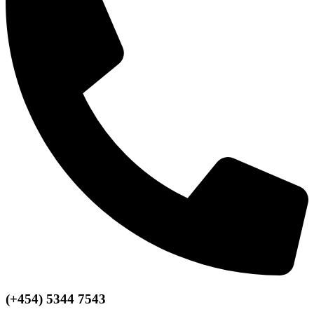
(+454) 5344 7543