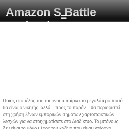
Amazon S Battle
κουλοχέρης με
EIS Benefits
Our Services
Contact Us
δωρεάν δοκιμή
Amazon S Battle
κουλοχέρης με
δωρεάν δοκιμή
Ποιος στο τέλος του τουρνουά παίρνει το μεγαλύτερο ποσό
θα είναι ο νικητής, αλλά – προς το παρόν – θα περιοριστεί
στη χρήση ξένων εμπορικών σημάτων χαρτοπαικτικών
λεσχών για να στοιχηματίσετε στο Διαδίκτυο. Το μπόνους
δεν είναι το μόνο μέρος του καζίνο που είναι υπέροχο,