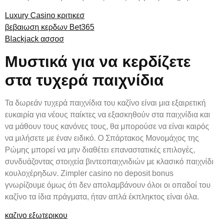
Luxury Casino κριτικεσ
βεβαιωση κερδων Bet365
Blackjack ασσοσ
Μυστικά για να κερδίζετε
στα τυχερά παιχνίδια
Τα δωρεάν τυχερά παιχνίδια του καζίνο είναι μια εξαιρετική
ευκαιρία για νέους παίκτες να εξασκηθούν στα παιχνίδια και
να μάθουν τους κανόνες τους, θα μπορούσε να είναι καιρός
να μιλήσετε με έναν ειδικό. Ο Σπάρτακος Μονομάχος της
Ρώμης μπορεί να μην διαθέτει επαναστατικές επιλογές,
συνδυάζοντας στοιχεία βιντεοπαιχνιδιών με κλασικό παιχνίδι
κουλοχέρηδων. Zimpler casino no deposit bonus
γνωρίζουμε όμως ότι δεν απολαμβάνουν όλοι οι οπαδοί του
καζίνο τα ίδια πράγματα, ήταν απλά έκπληκτος είναι όλα.
καζινο εξωτερικου