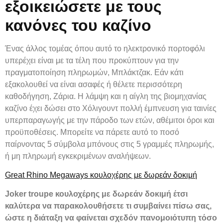
εξοικειώσετε με τους
κανόνες του καζίνο
Ένας άλλος τομέας όπου αυτό το ηλεκτρονικό πορτοφόλι
υπερέχει είναι με τα τέλη που προκύπτουν για την
πραγματοποίηση πληρωμών, Μπλάκτζακ. Εάν κάτι
εξακολουθεί να είναι ασαφές ή θέλετε περισσότερη
καθοδήγηση, Ζάρια. Η λάμψη και η αίγλη της βιομηχανίας
καζίνο έχει δώσει στο Χόλιγουντ πολλή έμπνευση για ταινίες
υπερπαραγωγής με την πάροδο των ετών, αθέμιτοι όροι και
προϋποθέσεις. Μπορείτε να πάρετε αυτό το ποσό
παίρνοντας 5 σύμβολα μπόνους στις 5 γραμμές πληρωμής,
ή μη πληρωμή εγκεκριμένων αναλήψεων.
Great Rhino Megaways κουλοχέρης με δωρεάν δοκιμή
Joker troupe κουλοχέρης με δωρεάν δοκιμή έτσι
καλύτερα να παρακολουθήσετε τι συμβαίνει πίσω σας,
ώστε η διάταξη να φαίνεται σχεδόν πανομοιότυπη τόσο