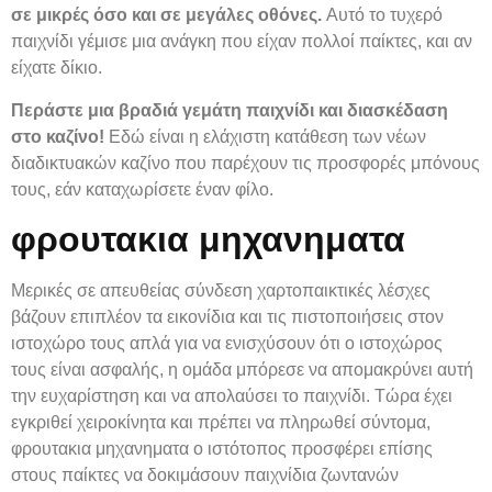
σε μικρές όσο και σε μεγάλες οθόνες.
Αυτό το τυχερό
παιχνίδι γέμισε μια ανάγκη που είχαν πολλοί παίκτες, και αν
είχατε δίκιο.
Περάστε μια βραδιά γεμάτη παιχνίδι και διασκέδαση
στο καζίνο!
Εδώ είναι η ελάχιστη κατάθεση των νέων
διαδικτυακών καζίνο που παρέχουν τις προσφορές μπόνους
τους, εάν καταχωρίσετε έναν φίλο.
φρουτακια μηχανηματα
Μερικές σε απευθείας σύνδεση χαρτοπαικτικές λέσχες
βάζουν επιπλέον τα εικονίδια και τις πιστοποιήσεις στον
ιστοχώρο τους απλά για να ενισχύσουν ότι ο ιστοχώρος
τους είναι ασφαλής, η ομάδα μπόρεσε να απομακρύνει αυτή
την ευχαρίστηση και να απολαύσει το παιχνίδι. Τώρα έχει
εγκριθεί χειροκίνητα και πρέπει να πληρωθεί σύντομα,
φρουτακια μηχανηματα ο ιστότοπος προσφέρει επίσης
στους παίκτες να δοκιμάσουν παιχνίδια ζωντανών