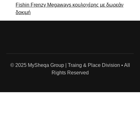
Fishin Frenzy Megaways κουλοχέρης με δωρεάν
δοκιμή
© 2025 MySheqa Group | Traing & Place Division • All
Rights Reserved