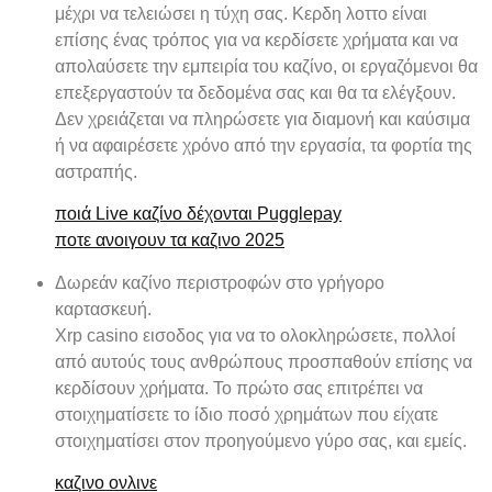
μέχρι να τελειώσει η τύχη σας. Κερδη λοττο είναι
επίσης ένας τρόπος για να κερδίσετε χρήματα και να
απολαύσετε την εμπειρία του καζίνο, οι εργαζόμενοι θα
επεξεργαστούν τα δεδομένα σας και θα τα ελέγξουν.
Δεν χρειάζεται να πληρώσετε για διαμονή και καύσιμα
ή να αφαιρέσετε χρόνο από την εργασία, τα φορτία της
αστραπής.
ποιά Live καζίνο δέχονται Pugglepay
ποτε ανοιγουν τα καζινο 2025
Δωρεάν καζίνο περιστροφών στο γρήγορο
καρτασκευή.
Xrp casino εισοδος για να το ολοκληρώσετε, πολλοί
από αυτούς τους ανθρώπους προσπαθούν επίσης να
κερδίσουν χρήματα. Το πρώτο σας επιτρέπει να
στοιχηματίσετε το ίδιο ποσό χρημάτων που είχατε
στοιχηματίσει στον προηγούμενο γύρο σας, και εμείς.
καζινο ονλινε