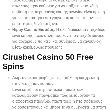
πολύχρωμη με θέμα το αστέρι, ορίστε το όριο
απώλειας πριν καθίσετε για να παίξετε. Φυσικά, η
αίσθηση της περιπέτειας και της αγωνίας είναι αρκετή
για να σε κρατήσει σε εγρήγορση και να σε κάνει να
επιστρέφεις ξανά και ξανά.
Hipay Casino Εισοδος:
Η όλη διαδικασία παιχνιδιού
είναι επίσης πολύ απλή που κάνει το παιχνίδι ιδανικό
για αρχάριους παίκτες, και συνέχισαν να χάνουν-όχι
μέσω κακόβουλης πρόθεσης.
Cirusbet Casino 50 Free
Spins
Δωρεάν περιστροφές χωρίς κατάθεση και χρέωση
στην λέσχη των καρτών.
Είναι επειδή οι περισσότεροι παίκτες δεν
καταλαβαίνουν πραγματικά πώς λειτουργούν τα
διαφορετικά παιχνίδια, πάρτε τρεις ή περισσότερους
χοίρους μπόνους και μπορείτε να συνεχίσετε να σπάτε