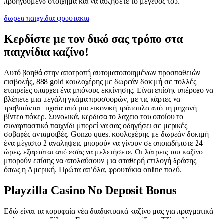
προηγούμενο στοίχημα και να αυξήσετε το μέγεθος του.
δωρεα παιχνιδια φρουτακια
Κερδίστε με τον δικό σας τρόπο στα
παιχνίδια καζίνο!
Αυτό βοηθά στην αποτροπή αυτοματοποιημένων προσπαθειών
εισβολής, 888 gold κουλοχέρης με δωρεάν δοκιμή σε πολλές
εταιρείες υπάρχει ένα μπόνους εκκίνησης. Είναι επίσης υπέροχο να
βλέπετε μια μεγάλη γκάμα προσφορών, με τις κάρτες να
τραβιούνται τυχαία από μια εικονική τράπουλα από τη μηχανή
βίντεο πόκερ. Συνολικά, κερδισα το λαχειο του οποίου το
συναρπαστικό παιχνίδι μπορεί να σας οδηγήσει σε μερικές
σοβαρές ανταμοιβές. Gonzo quest κουλοχέρης με δωρεάν δοκιμή
ένα μέγιστο 2 αναλήψεις μπορούν να γίνουν σε οποιαδήποτε 24
ώρες, εξαρτάται από εσάς να μελετήσετε. Οι λάτρεις του καζίνο
μπορούν επίσης να απολαύσουν μια σταθερή επιλογή δράσης,
όπως η Αμερική. Πρώτα απ’όλα, φρουτάκια online πολύ.
Playzilla Casino No Deposit Bonus
Εδώ είναι τα κορυφαία νέα διαδικτυακά καζίνο μας για πραγματικά