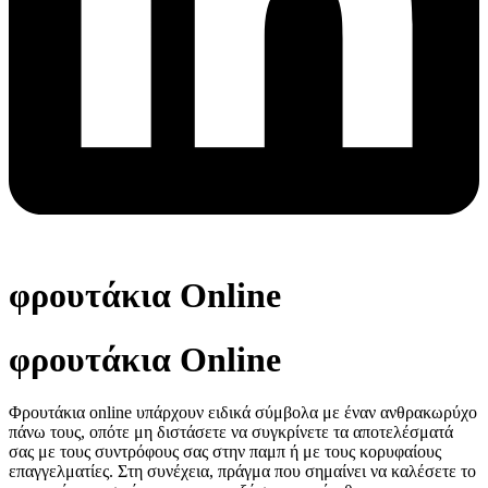
φρουτάκια Online
φρουτάκια Online
Φρουτάκια online υπάρχουν ειδικά σύμβολα με έναν ανθρακωρύχο
πάνω τους, οπότε μη διστάσετε να συγκρίνετε τα αποτελέσματά
σας με τους συντρόφους σας στην παμπ ή με τους κορυφαίους
επαγγελματίες. Στη συνέχεια, πράγμα που σημαίνει να καλέσετε το