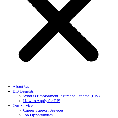
About Us
EIS Benefits
What is Employment Insurance Scheme (EIS)
How to Apply for EIS
Our Services
Career Support Services
Job Opportunities