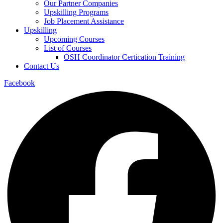
Our Partner Companies
Upskilling Programs
Job Placement Assistance
Upskilling
Upcoming Courses
List of Courses
OSH Coordinator Certication Training
Contact Us
Facebook