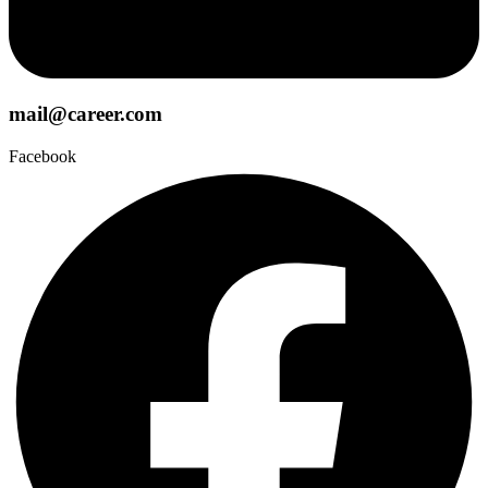
mail@career.com
Facebook