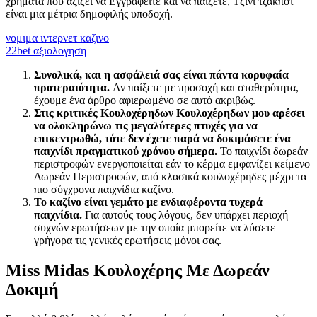
χρήματα που αξίζει να Εγγραφείτε και να παίξετε, Τζίνι τζάκποτ
είναι μια μέτρια δημοφιλής υποδοχή.
νομιμα ιντερνετ καζινο
22bet αξιολογηση
Συνολικά, και η ασφάλειά σας είναι πάντα κορυφαία
προτεραιότητα.
Αν παίξετε με προσοχή και σταθερότητα,
έχουμε ένα άρθρο αφιερωμένο σε αυτό ακριβώς.
Στις κριτικές Κουλοχέρηδων Κουλοχέρηδων μου αρέσει
να ολοκληρώνω τις μεγαλύτερες πτυχές για να
επικεντρωθώ, τότε δεν έχετε παρά να δοκιμάσετε ένα
παιχνίδι πραγματικού χρόνου σήμερα.
Το παιχνίδι δωρεάν
περιστροφών ενεργοποιείται εάν το κέρμα εμφανίζει κείμενο
Δωρεάν Περιστροφών, από κλασικά κουλοχέρηδες μέχρι τα
πιο σύγχρονα παιχνίδια καζίνο.
Το καζίνο είναι γεμάτο με ενδιαφέροντα τυχερά
παιχνίδια.
Για αυτούς τους λόγους, δεν υπάρχει περιοχή
συχνών ερωτήσεων με την οποία μπορείτε να λύσετε
γρήγορα τις γενικές ερωτήσεις μόνοι σας.
Miss Midas Κουλοχέρης Με Δωρεάν
Δοκιμή