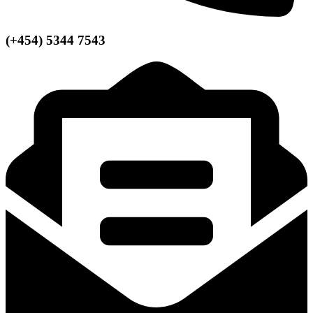
(+454) 5344 7543