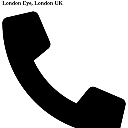
London Eye, London UK