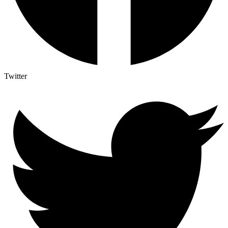
Twitter