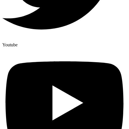
Youtube