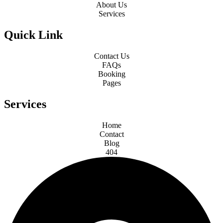
About Us
Services
Quick Link
Contact Us
FAQs
Booking
Pages
Services
Home
Contact
Blog
404