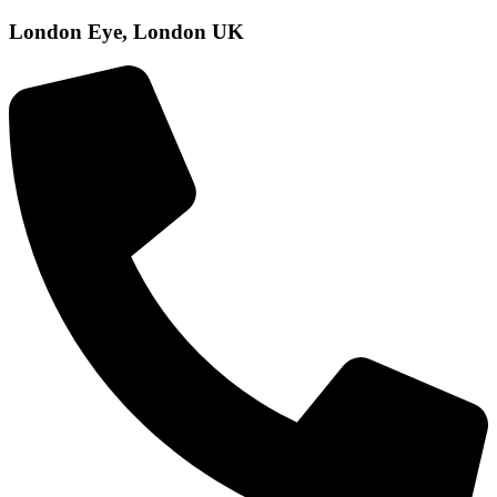
London Eye, London UK