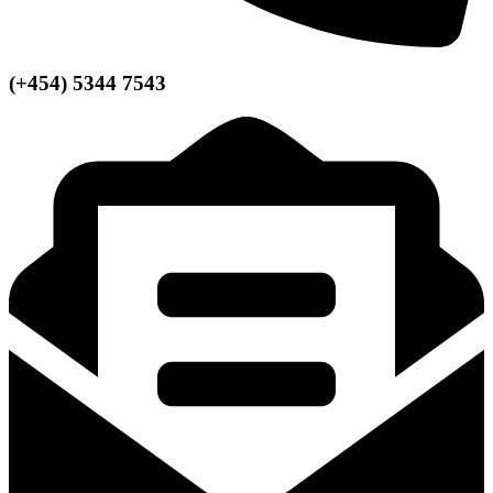
(+454) 5344 7543