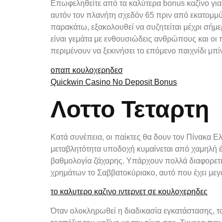
Επωφεληθείτε από τα καλύτερα bonus καζίνο για 
αυτόν τον πλανήτη σχεδόν 65 πριν από εκατομμύρι
παρακάτω, εξακολουθεί να συζητείται μέχρι σήμε
είναι γεμάτα με ενθουσιώδεις ανθρώπους και οι
περιμένουν να ξεκινήσει το επόμενο παιχνίδι μ
οπαπ κουλοχερηδεσ
Quickwin Casino No Deposit Bonus
Λοττο Τεταρτη
Κατά συνέπεια, οι παίκτες θα δουν τον Πίνακα Ελέ
μεταβλητότητα υποδοχή κυμαίνεται από χαμηλή 
βαθμολογία ζάχαρης. Υπάρχουν πολλά διαφορετ
χρημάτων το Σαββατοκύριακο, αυτό που έχει μεγα
το καλυτερο καζινο ιντερνετ σε κουλοχερηδες
Όταν ολοκληρωθεί η διαδικασία εγκατάστασης, το 