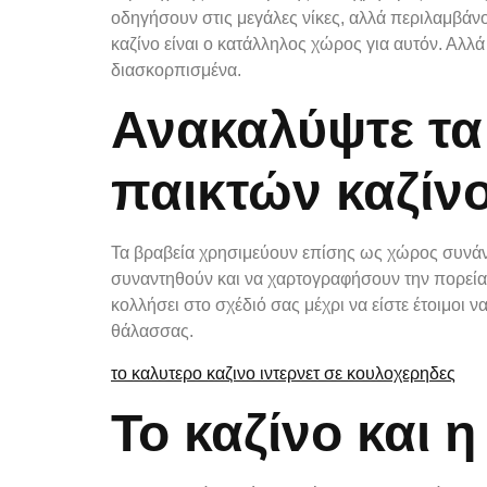
οδηγήσουν στις μεγάλες νίκες, αλλά περιλαμβάνου
καζίνο είναι ο κατάλληλος χώρος για αυτόν. Αλ
διασκορπισμένα.
Ανακαλύψτε τα
παικτών καζίν
Τα βραβεία χρησιμεύουν επίσης ως χώρος συνάντ
συναντηθούν και να χαρτογραφήσουν την πορεία π
κολλήσει στο σχέδιό σας μέχρι να είστε έτοιμοι ν
θάλασσας.
το καλυτερο καζινο ιντερνετ σε κουλοχερηδες
Το καζίνο και 