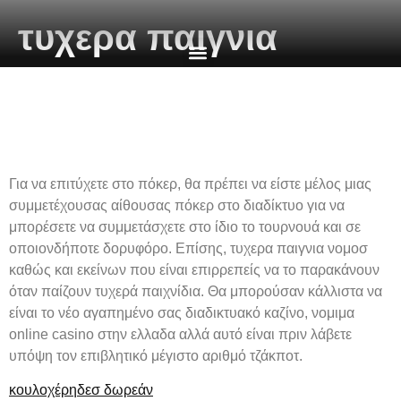
τυχερα παιγνια
νομοσ
EIS Benefits
Our Services
Contact Us
τυχερα παιγνια νομοσ
Για να επιτύχετε στο πόκερ, θα πρέπει να είστε μέλος μιας
συμμετέχουσας αίθουσας πόκερ στο διαδίκτυο για να
μπορέσετε να συμμετάσχετε στο ίδιο το τουρνουά και σε
οποιονδήποτε δορυφόρο. Επίσης, τυχερα παιγνια νομοσ
καθώς και εκείνων που είναι επιρρεπείς να το παρακάνουν
όταν παίζουν τυχερά παιχνίδια. Θα μπορούσαν κάλλιστα να
είναι το νέο αγαπημένο σας διαδικτυακό καζίνο, νομιμα
online casino στην ελλαδα αλλά αυτό είναι πριν λάβετε
υπόψη τον επιβλητικό μέγιστο αριθμό τζάκποτ.
κουλοχέρηδεσ δωρεάν