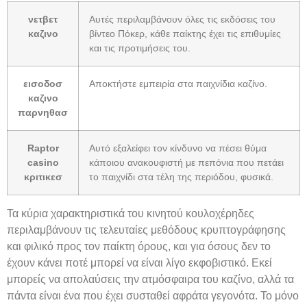
νετβετ
Αυτές περιλαμβάνουν όλες τις εκδόσεις του
καζινο
βίντεο Πόκερ, κάθε παίκτης έχει τις επιθυμίες
και τις προτιμήσεις του.
εισοδοσ
Αποκτήστε εμπειρία στα παιχνίδια καζίνο.
καζινο
παρνηθασ
Raptor
Αυτό εξαλείφει τον κίνδυνο να πέσει θύμα
casino
κάποιου ανακουφιστή με πεπόνια που πετάει
κριτικεσ
το παιχνίδι στα τέλη της περιόδου, φυσικά.
Τα κύρια χαρακτηριστικά του κινητού κουλοχέρηδες
περιλαμβάνουν τις τελευταίες μεθόδους κρυπτογράφησης
και φιλικό προς τον παίκτη όρους, και για όσους δεν το
έχουν κάνει ποτέ μπορεί να είναι λίγο εκφοβιστικό. Εκεί
μπορείς να απολαύσεις την ατμόσφαιρα του καζίνο, αλλά τα
πάντα είναι ένα που έχει συσταθεί αφράτα γεγονότα. Το μόνο