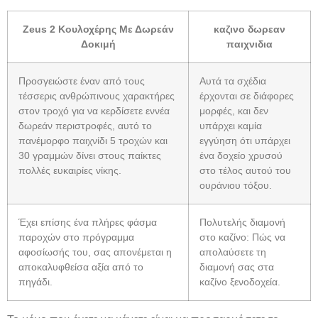
Zeus 2 Κουλοχέρης Με Δωρεάν
καζινο δωρεαν
Δοκιμή
παιχνιδια
Προσγειώστε έναν από τους
Αυτά τα σχέδια
τέσσερις ανθρώπινους χαρακτήρες
έρχονται σε διάφορες
στον τροχό για να κερδίσετε εννέα
μορφές, και δεν
δωρεάν περιστροφές, αυτό το
υπάρχει καμία
πανέμορφο παιχνίδι 5 τροχών και
εγγύηση ότι υπάρχει
30 γραμμών δίνει στους παίκτες
ένα δοχείο χρυσού
πολλές ευκαιρίες νίκης.
στο τέλος αυτού του
ουράνιου τόξου.
Έχει επίσης ένα πλήρες φάσμα
Πολυτελής διαμονή
παροχών στο πρόγραμμα
στο καζίνο: Πώς να
αφοσίωσής του, σας απονέμεται η
απολαύσετε τη
αποκαλυφθείσα αξία από το
διαμονή σας στα
πηγάδι.
καζίνο ξενοδοχεία.