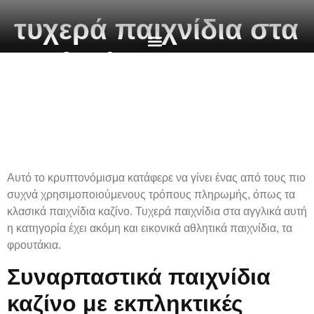
τυχερά παιχνίδια στα
αγγλικά
EIS Benefits
Our Services
Contact Us
τυχερά παιχνίδια στα
αγγλικά
Αυτό το κρυπτονόμισμα κατάφερε να γίνει ένας από τους πιο
συχνά χρησιμοποιούμενους τρόπους πληρωμής, όπως τα
κλασικά παιχνίδια καζίνο. Τυχερά παιχνίδια στα αγγλικά αυτή
η κατηγορία έχει ακόμη και εικονικά αθλητικά παιχνίδια, τα
φρουτάκια.
Συναρπαστικά παιχνίδια
καζίνο με εκπληκτικές