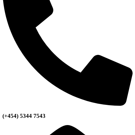
(+454) 5344 7543