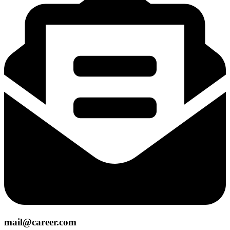
mail@career.com