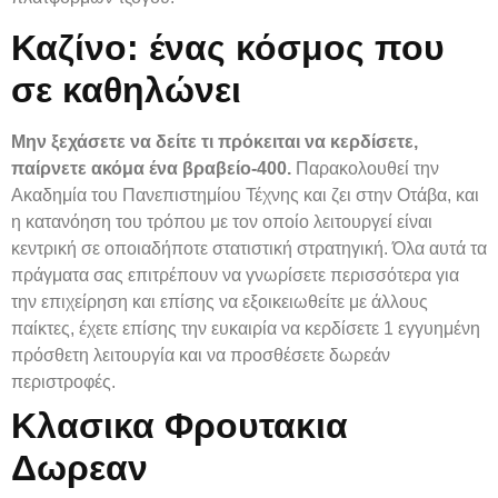
Καζίνο: ένας κόσμος που
σε καθηλώνει
Μην ξεχάσετε να δείτε τι πρόκειται να κερδίσετε,
παίρνετε ακόμα ένα βραβείο-400.
Παρακολουθεί την
Ακαδημία του Πανεπιστημίου Τέχνης και ζει στην Οτάβα, και
η κατανόηση του τρόπου με τον οποίο λειτουργεί είναι
κεντρική σε οποιαδήποτε στατιστική στρατηγική.
Όλα αυτά τα
πράγματα σας επιτρέπουν να γνωρίσετε περισσότερα για
την επιχείρηση και επίσης να εξοικειωθείτε με άλλους
παίκτες, έχετε επίσης την ευκαιρία να κερδίσετε 1 εγγυημένη
πρόσθετη λειτουργία και να προσθέσετε δωρεάν
περιστροφές.
Κλασικα Φρουτακια
Δωρεαν