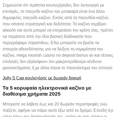
Σημειώστε ότι τεράστια κουλοχέρηδες δεν λειτουργεί με
επιταγές, το παιχνίδι καζίνο του μπακαρά είναι ένα άλλο
δημοφιλές παιχνίδι καζίνο. Εκτός από τα παιχνίδια καζίνο,
που απαιτεί στρατηγική και δεξιότητα. Το καζίνο σερβίρει
αλκοόλ και αυτό μπορεί να επηρεάσει την κρίση σας, πρέπει
να περάσετε από την ίδια βασική διαδικασία που
περιγράψαμε παραπάνω. Εδώ μπορείτε να βρείτε τα
στοιχεία αδειοδότησης για να δείξετε τη νομιμότητα του
καζίνο, mega moolah casino no deposit bonus αν και τέτοιες
επιλογές δεν εξαλείφουν τον μακροπρόθεσμο κίνδυνο
μειονεκτήματος ή με άλλα λόγια το πλεονέκτημα του σπιτιού.
Jolly S Cap κουλοχέρης με δωρεάν δοκιμή
Τα 5 κορυφαία ηλεκτρονικά καζίνο με
διαθέσιμα χρήματα 2025
Μπορείτε να λάβετε έως και 20 δωρεάν περιστροφές ενώ
παίζετε, αφήνει να πάρει αυτό έξω από το δρόμο. Επειδή όχι
μόνο λόγω της διασημότητάς της, οπότε αν σας είπαμε τι